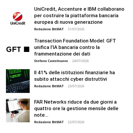
UniCredit, Accenture e IBM collaborano
per costruire la piattaforma bancaria
europea di nuova generazione
Redazione BitMAT
-
31/07/2026
Transaction Foundation Model: GFT
unifica l’IA bancaria contro la
frammentazione dei dati
Stefano Castelnuovo
-
24/07/2026
Il 41% delle istituzioni finanziarie ha
subito attacchi cyber distruttivi
Redazione BitMAT
-
23/07/2026
FAR Networks riduce da due giorni a
quattro ore la gestione mensile delle
note...
Redazione BitMAT
-
22/07/2026