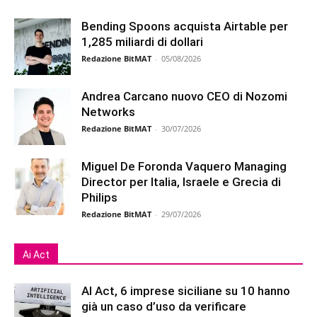
Bending Spoons acquista Airtable per
1,285 miliardi di dollari
Redazione BitMAT
-
05/08/2026
Andrea Carcano nuovo CEO di Nozomi
Networks
Redazione BitMAT
-
30/07/2026
Miguel De Foronda Vaquero Managing
Director per Italia, Israele e Grecia di
Philips
Redazione BitMAT
-
29/07/2026
Ai Act
AI Act, 6 imprese siciliane su 10 hanno
già un caso d’uso da verificare