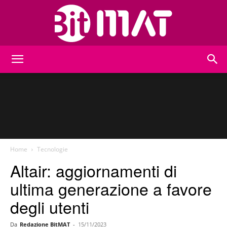
BitMat
Home
Tecnologie
Altair: aggiornamenti di
ultima generazione a favore
degli utenti
Da
Redazione BitMAT
-
15/11/2023