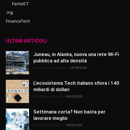
FantaICT
.ing
FinanceTech
ULTIMI ARTICOLI
Juneau, in Alaska, nuova una rete Wi-Fi
pubblica ad alta densità
Stefano Castelnuovo
-
06/08/2026
L’ecosistema Tech italiano sfiora i 140
miliardi di dollari
Redazione BitMAT
-
06/08/2026
Settimana corta? Non basta per
lavorare meglio
Redazione BitMAT
-
06/08/2026