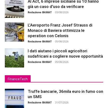
AI Act, 6 imprese siciliane su 10 hanno
già un caso d’uso da verificare
Redazione BitMAT
-
03/08/2026
L’Aeroporto Franz Josef Strauss di
Monaco di Baviera ottimizza le
operation con Celonis
Redazione BitMAT
-
05/08/2026
I dati aiutano i piccoli agricoltori
sudafricani a cogliere nuove opportunità
Redazione BitMAT
-
05/08/2026
FinanceTech
Truffe bancarie, 36mila euro in fumo con
un SMS
Redazione BitMAT
-
31/07/2026