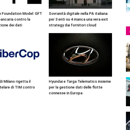
n Foundation Model: GFT
Sovranità digitale nella PA italiana:
 bancaria contro la
per 3 enti su 4 manca una vera exit
one dei dati
strategy dai fornitori cloud
di Milano rigetta il
Hyundai e Targa Telematics insieme
telare di TIM contro
per la gestione dati delle flotte
connesse in Europa