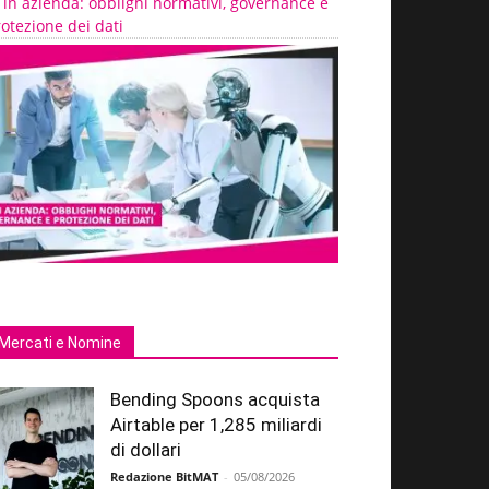
 in azienda: obblighi normativi, governance e
otezione dei dati
Mercati e Nomine
Bending Spoons acquista
Airtable per 1,285 miliardi
di dollari
Redazione BitMAT
-
05/08/2026