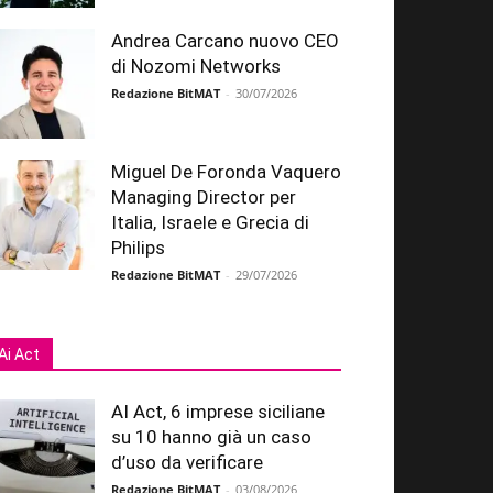
Andrea Carcano nuovo CEO
di Nozomi Networks
Redazione BitMAT
-
30/07/2026
Miguel De Foronda Vaquero
Managing Director per
Italia, Israele e Grecia di
Philips
Redazione BitMAT
-
29/07/2026
Ai Act
AI Act, 6 imprese siciliane
su 10 hanno già un caso
d’uso da verificare
Redazione BitMAT
-
03/08/2026