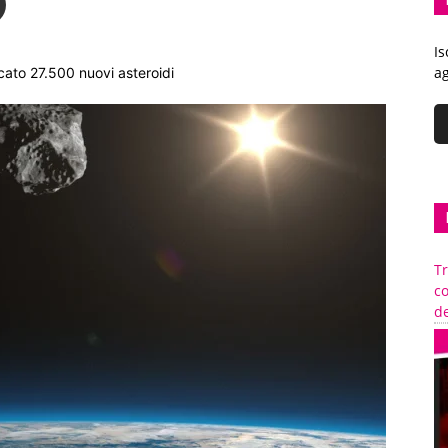
Is
ag
cato 27.500 nuovi asteroidi
Tr
c
de