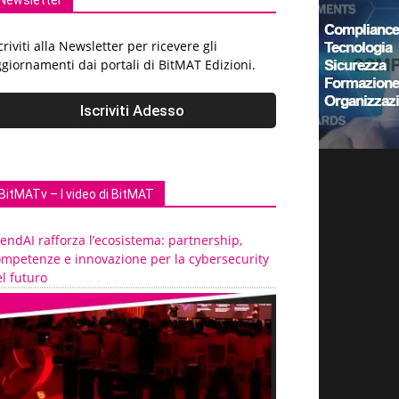
Newsletter
criviti alla Newsletter per ricevere gli
giornamenti dai portali di BitMAT Edizioni.
BitMATv – I video di BitMAT
endAI rafforza l’ecosistema: partnership,
ompetenze e innovazione per la cybersecurity
l futuro