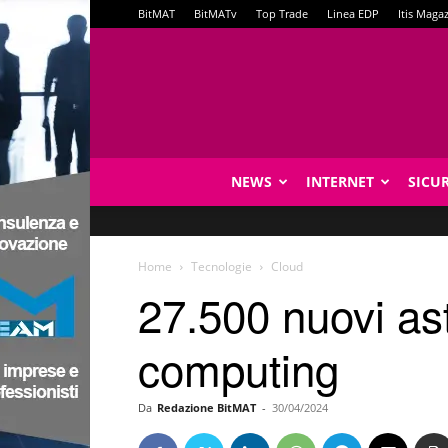
BitMAT
BitMATv
Top Trade
Linea EDP
Itis Maga
NEWS
INTERNET
SICU
Home
Tecnologie
Cloud
27.500 nuovi aste
computing
Da
Redazione BitMAT
-
30/04/2024