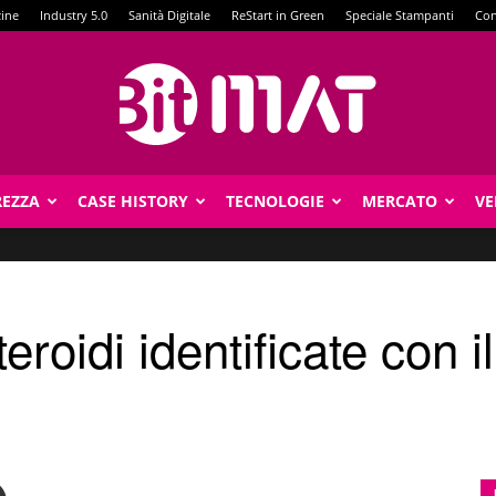
zine
Industry 5.0
Sanità Digitale
ReStart in Green
Speciale Stampanti
Con
REZZA
CASE HISTORY
TECNOLOGIE
MERCATO
VE
BitMat
roidi identificate con i