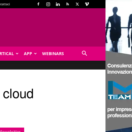
tattaci
RTICAL
APP
WEBINARS
l cloud