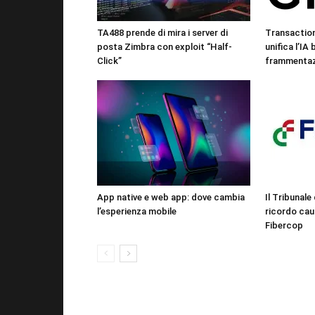
TA488 prende di mira i server di
Transactio
posta Zimbra con exploit “Half-
unifica l’IA
Click”
frammentazi
App native e web app: dove cambia
Il Tribunale 
l’esperienza mobile
ricordo cau
Fibercop