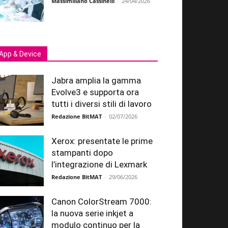
Massimiliano Cassinelli
-
24/04/2026
App & Device
Jabra amplia la gamma
Evolve3 e supporta ora
tutti i diversi stili di lavoro
Redazione BitMAT
-
02/07/2026
Xerox: presentate le prime
stampanti dopo
l’integrazione di Lexmark
Redazione BitMAT
-
29/06/2026
Canon ColorStream 7000:
la nuova serie inkjet a
modulo continuo per la