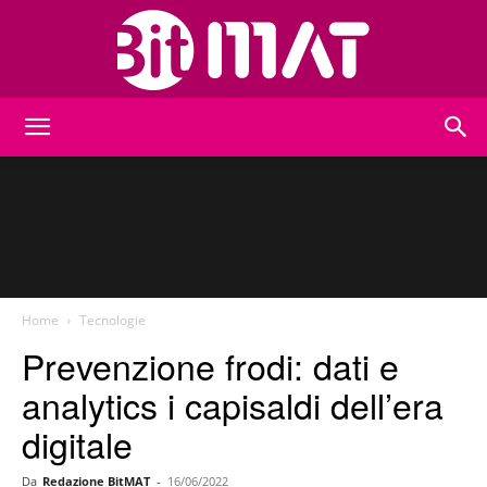
BitMat
Home
Tecnologie
Prevenzione frodi: dati e
analytics i capisaldi dell’era
digitale
Da
Redazione BitMAT
-
16/06/2022