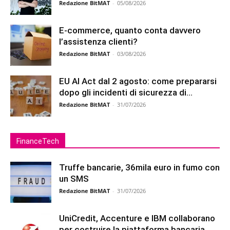
Redazione BitMAT
-
05/08/2026
E-commerce, quanto conta davvero
l’assistenza clienti?
Redazione BitMAT
-
03/08/2026
EU AI Act dal 2 agosto: come prepararsi
dopo gli incidenti di sicurezza di...
Redazione BitMAT
-
31/07/2026
FinanceTech
Truffe bancarie, 36mila euro in fumo con
un SMS
Redazione BitMAT
-
31/07/2026
UniCredit, Accenture e IBM collaborano
per costruire la piattaforma bancaria