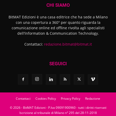
CHI SIAMO
BitMAT Edizioni è una casa editrice che ha sede a Milano
con una copertura a 360° per quanto riguarda la
comunicazione online ed offline rivolta agli specialisti
dell'lnformation & Communication Technology.
Contattaci:
redazione.bitmat@bitmat.it
SEGUICI
Contattaci
Cookies Policy
Privacy Policy
Redazione
© 2026 - BitMAT Edizioni - P.Iva 09091900960 - tutti i diritti riservati
Iscrizione al tribunale di Milano n° 295 del 28-11-2018