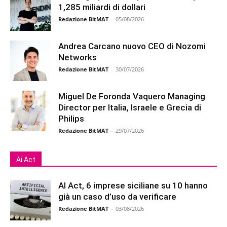
1,285 miliardi di dollari
Redazione BitMAT
-
05/08/2026
Andrea Carcano nuovo CEO di Nozomi
Networks
Redazione BitMAT
-
30/07/2026
Miguel De Foronda Vaquero Managing
Director per Italia, Israele e Grecia di
Philips
Redazione BitMAT
-
29/07/2026
Ai Act
AI Act, 6 imprese siciliane su 10 hanno
già un caso d’uso da verificare
Redazione BitMAT
-
03/08/2026