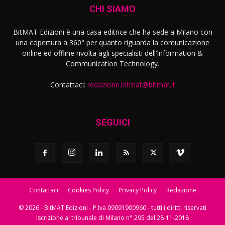
CHI SIAMO
BitMAT Edizioni è una casa editrice che ha sede a Milano con
una copertura a 360° per quanto riguarda la comunicazione
online ed offline rivolta agli specialisti dell'lnformation &
Communication Technology.
Contattaci:
redazione.bitmat@bitmat.it
SEGUICI
Contattaci
Cookies Policy
Privacy Policy
Redazione
© 2026 - BitMAT Edizioni - P.Iva 09091900960 - tutti i diritti riservati
Iscrizione al tribunale di Milano n° 295 del 28-11-2018