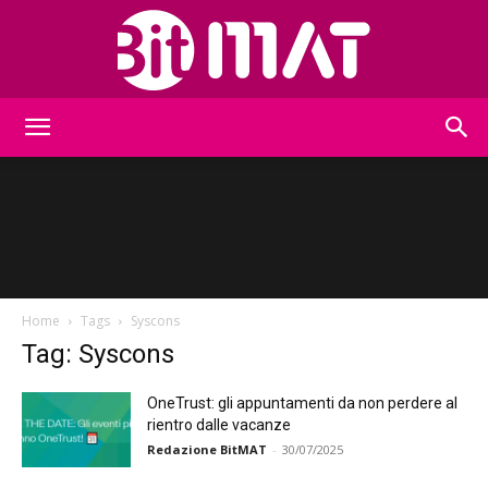
BitMat
Home
Tags
Syscons
Tag: Syscons
OneTrust: gli appuntamenti da non perdere al
rientro dalle vacanze
Redazione BitMAT
-
30/07/2025