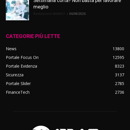
Settimana corta? Non basta per lavorare
meglio
Redazione BitMAT
-
06/08/2026
CATEGORIE PIÙ LETTE
News
13800
Portale Focus On
12595
Portale Evidenza
8323
Sicurezza
3137
Portale Slider
2785
FinanceTech
2736