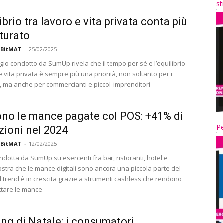
st
ibrio tra lavoro e vita privata conta più
tturato
 BitMAT
-
25/02/2025
io condotto da SumUp rivela che il tempo per sé e l’equilibrio
e vita privata è sempre più una priorità, non soltanto per i
, ma anche per commercianti e piccoli imprenditori
no le mance pagate col POS: +41% di
Pe
zioni nel 2024
 BitMAT
-
12/02/2025
ondotta da SumUp su esercenti fra bar, ristoranti, hotel e
ostra che le mance digitali sono ancora una piccola parte del
il trend è in crescita grazie a strumenti cashless che rendono
ettare le mance
ng di Natale: i consumatori