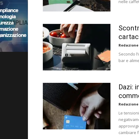
nelle caff
Scontri
cartac
Redazione
Secondo l’i
bar e alime
Dazi: 
commer
Redazione
Le tension
negativame
approvvigi
cambiare f