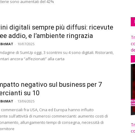
etterie sono aumentati del 42%
ni digitali sempre più diffusi: ricevute
ee addio, e l’ambiente ringrazia
Tr
co
 BitMAT
-
10/07/2025
de
ndagine di SumUp oggi, 3 scontrini su 4 sono digitali. Ristoranti,
ntari ancora “affezionati” alla carta
impatto negativo sul business per 7
cianti su 10
 BitMAT
-
13/06/2025
i commerciali fra USA, Cina ed Europa hanno influito
nte sull’attività di numerosi commercianti: aumento costi di
onamento, allungamento tempi di consegna, necessità di
Tr
ornitore
co