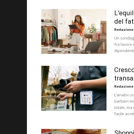
L’equil
del fa
Redazione
Un sondagg
fra lavoro 
dipendenti
Cresco
transa
Redazione
L’analisi c
barbieri m
totale, ma 
facile acc
Shoppi