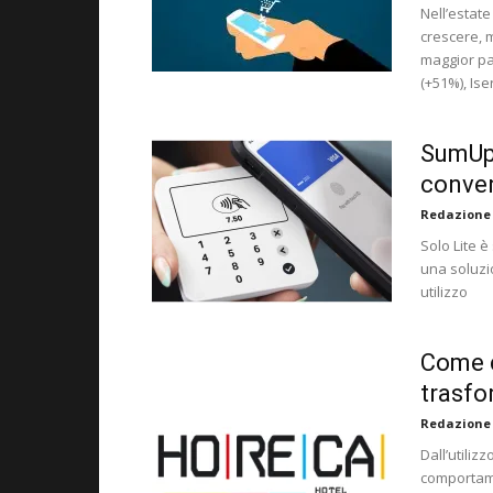
Nell’estat
crescere, m
maggior pa
(+51%), Ise
SumUp 
conven
Redazione
Solo Lite è
una soluzio
utilizzo
Come c
trasfo
Redazione
Dall’utiliz
comportame