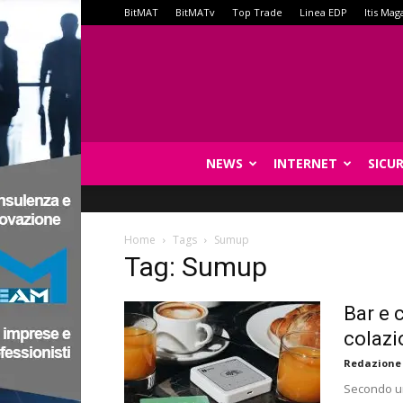
BitMAT
BitMATv
Top Trade
Linea EDP
Itis Mag
NEWS
INTERNET
SICU
Home
Tags
Sumup
Tag: Sumup
Bar e 
colazi
Redazione
Secondo un