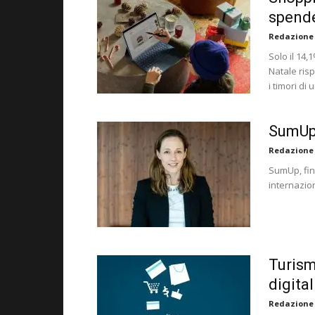
spend
Redazione
Solo il 14
Natale ris
i timori di 
SumUp 
Redazione
SumUp, fin
internazion
Turism
digital
Redazione