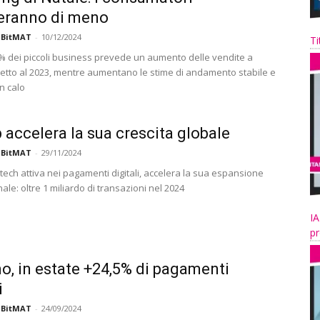
eranno di meno
 BitMAT
-
10/12/2024
Ti
,1% dei piccoli business prevede un aumento delle vendite a
petto al 2023, mentre aumentano le stime di andamento stabile e
un calo
accelera la sua crescita globale
 BitMAT
-
29/11/2024
tech attiva nei pagamenti digitali, accelera la sua espansione
ale: oltre 1 miliardo di transazioni nel 2024
IA
pr
o, in estate +24,5% di pagamenti
i
 BitMAT
-
24/09/2024