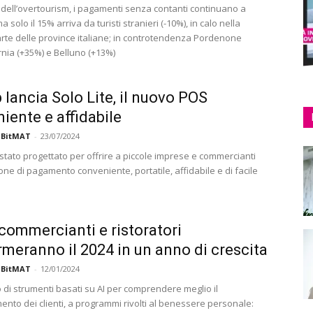
e dell’overtourism, i pagamenti senza contanti continuano a
a solo il 15% arriva da turisti stranieri (-10%), in calo nella
rte delle province italiane; in controtendenza Pordenone
rnia (+35%) e Belluno (+13%)
lancia Solo Lite, il nuovo POS
iente e affidabile
 BitMAT
-
23/07/2024
 stato progettato per offrire a piccole imprese e commercianti
ne di pagamento conveniente, portatile, affidabile e di facile
ommercianti e ristoratori
rmeranno il 2024 in un anno di crescita
 BitMAT
-
12/01/2024
zo di strumenti basati su AI per comprendere meglio il
nto dei clienti, a programmi rivolti al benessere personale: