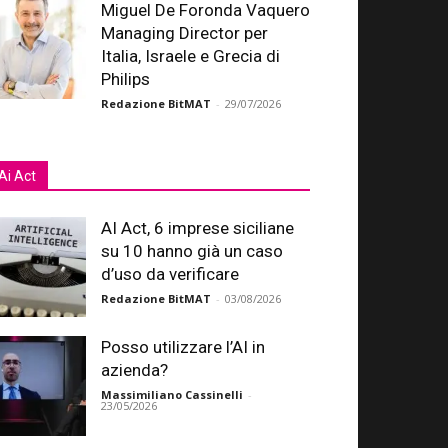
Miguel De Foronda Vaquero
Managing Director per
Italia, Israele e Grecia di
Philips
Redazione BitMAT
-
29/07/2026
Ai Act
AI Act, 6 imprese siciliane
su 10 hanno già un caso
d’uso da verificare
Redazione BitMAT
-
03/08/2026
Posso utilizzare l’AI in
azienda?
Massimiliano Cassinelli
-
23/05/2026