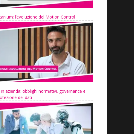
tanium: l’evoluzione del Motion Control
 in azienda: obblighi normativi, governance e
otezione dei dati