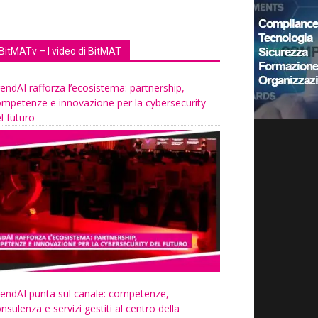
BitMATv – I video di BitMAT
endAI rafforza l’ecosistema: partnership,
mpetenze e innovazione per la cybersecurity
l futuro
endAI punta sul canale: competenze,
nsulenza e servizi gestiti al centro della