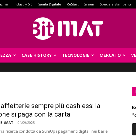
azine
Industry 5.0
Sanità Digitale
ReStart in Green
Speciale Stampanti
REZZA
CASE HISTORY
TECNOLOGIE
MERCATO
V
BitMat
caffetterie sempre più cashless: la
Is
one si paga con la carta
ag
 BitMAT
-
04/09/2025
a ricerca condotta da SumUp i pagamenti digitali nei bar e