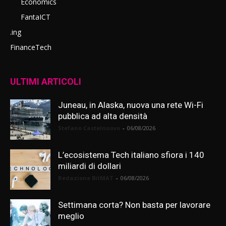
Economics
FantaICT
.ing
FinanceTech
ULTIMI ARTICOLI
Juneau, in Alaska, nuova una rete Wi-Fi
pubblica ad alta densità
Stefano Castelnuovo
-
06/08/2026
L’ecosistema Tech italiano sfiora i 140
miliardi di dollari
Redazione BitMAT
-
06/08/2026
Settimana corta? Non basta per lavorare
meglio