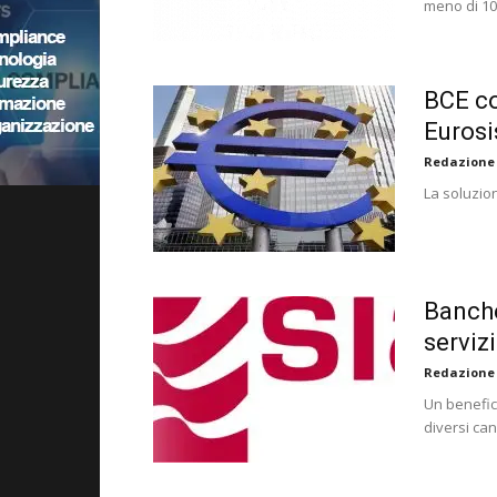
meno di 10
BCE co
Eurosi
Redazione
La soluzio
Banche
serviz
Redazione
Un benefici
diversi cana