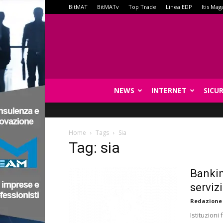
BitMAT
BitMATv
Top Trade
Linea EDP
Itis Mag
NEWS
INTERNET
SICU
Home
Tags
Sia
Tag: sia
Bankin
serviz
Redazione
Istituzion