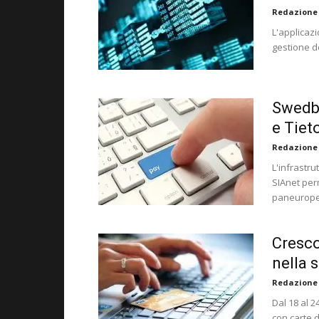
Redazione
L'applicaz
gestione de
Swedba
e Tie
Redazione
L'infrastru
SIAnet perm
paneuropeo
Cresco
nella 
Redazione
Dal 18 al 2
con carte 