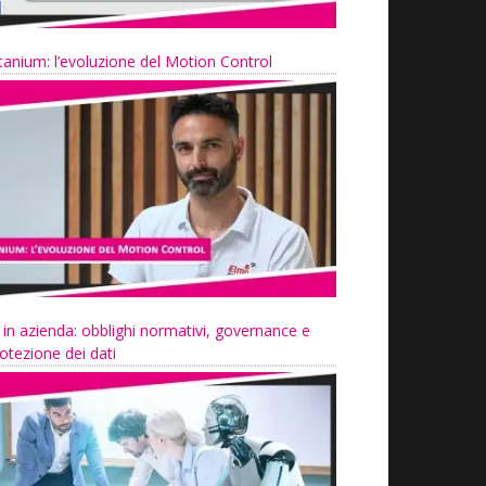
tanium: l’evoluzione del Motion Control
 in azienda: obblighi normativi, governance e
otezione dei dati