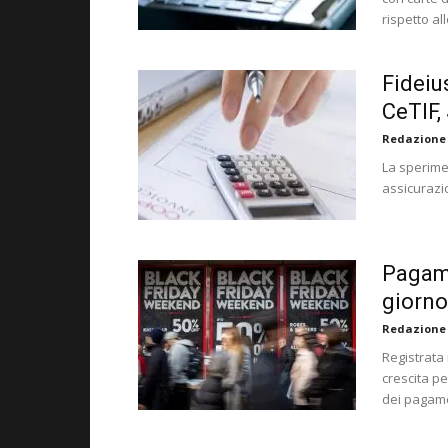
rispetto al
Fideius
CeTIF,
Redazione
La sperime
assicurazio
Pagame
giorno
Redazione
Registrata 
crescita pe
dei pagamen