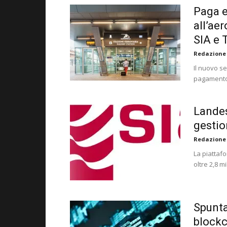
Paga e
all’ae
SIA e 
Redazione
Il nuovo se
pagamento 
Landes
gestio
Redazione
La piattafo
oltre 2,8 mi
Spunta
blockc