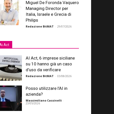
Miguel De Foronda Vaquero
Managing Director per
Italia, Israele e Grecia di
Philips
Redazione BitMAT
-
29/07/2026
Ai Act
AI Act, 6 imprese siciliane
su 10 hanno già un caso
d’uso da verificare
Redazione BitMAT
-
03/08/2026
Posso utilizzare l’AI in
azienda?
Massimiliano Cassinelli
-
23/05/2026