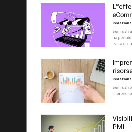
L'”eff
eComm
Redazione
Semrush an
ha portato
tratta di 
Impren
risors
Redazione
Semrush pr
imprenditor
Visibi
PMI