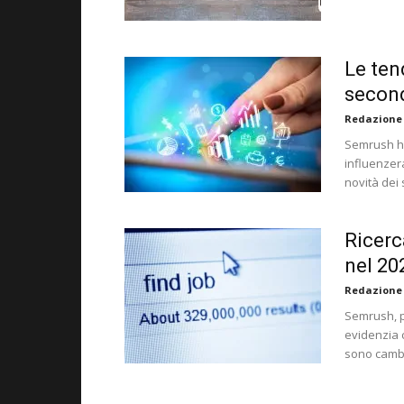
Le ten
secon
Redazione
Semrush ha
influenzera
novità dei 
Ricerc
nel 20
Redazione
Semrush, pi
evidenzia c
sono cambi