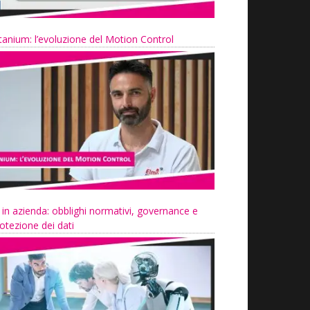
tanium: l’evoluzione del Motion Control
 in azienda: obblighi normativi, governance e
otezione dei dati