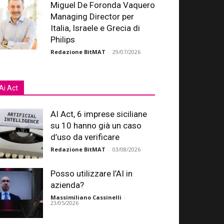
Miguel De Foronda Vaquero
Managing Director per
Italia, Israele e Grecia di
Philips
Redazione BitMAT
-
29/07/2026
Ai Act
AI Act, 6 imprese siciliane
su 10 hanno già un caso
d’uso da verificare
Redazione BitMAT
-
03/08/2026
Posso utilizzare l’AI in
azienda?
Massimiliano Cassinelli
-
23/05/2026