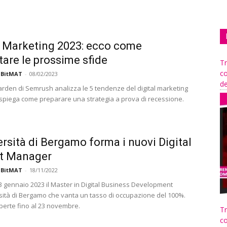
l Marketing 2023: ecco come
tare le prossime sfide
Tr
co
 BitMAT
-
08/02/2023
de
den di Semrush analizza le 5 tendenze del digital marketing
 spiega come preparare una strategia a prova di recessione.
ersità di Bergamo forma i nuovi Digital
ct Manager
 BitMAT
-
18/11/2022
13 gennaio 2023 il Master in Digital Business Development
rsità di Bergamo che vanta un tasso di occupazione del 100%.
aperte fino al 23 novembre.
Tr
co