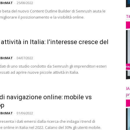
 BitMAT
-
25/08/2022
e beta del nuovo Content Outline Builder di Semrush aiuta le
Ti
igliorare il posizionamento e la visibilità online.
ttività in Italia: l’interesse cresce del
 BitMAT
-
04/07/2022
dati di uno studio condotto da Semrush gli imprenditori esteri
ssati ad aprire nuove piccole attività in Italia.
IA
pr
di navigazione online: mobile vs
op
 BitMAT
-
01/06/2022
senta i dati emersi dalla ricerca che indaga i trend di
 online in Italia nel 2022. Calano del 30% gli utenti mobile.