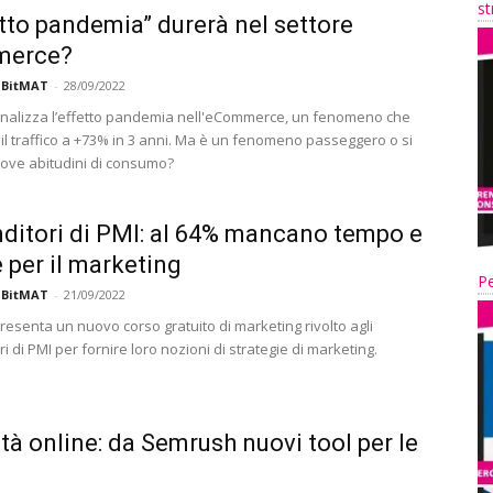
st
etto pandemia” durerà nel settore
erce?
 BitMAT
-
28/09/2022
alizza l’effetto pandemia nell'eCommerce, un fenomeno che
 il traffico a +73% in 3 anni. Ma è un fenomeno passeggero o si
nuove abitudini di consumo?
ditori di PMI: al 64% mancano tempo e
e per il marketing
Pe
 BitMAT
-
21/09/2022
esenta un nuovo corso gratuito di marketing rivolto agli
i di PMI per fornire loro nozioni di strategie di marketing.
lità online: da Semrush nuovi tool per le