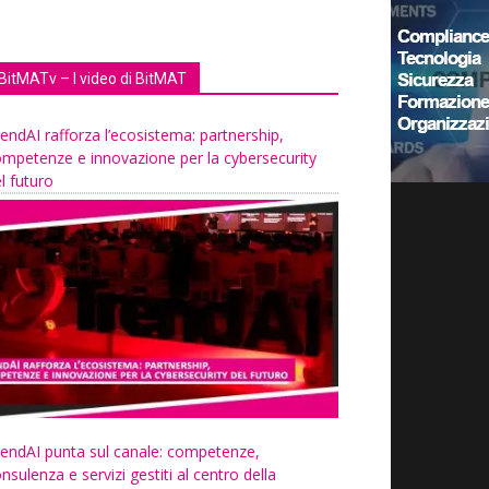
BitMATv – I video di BitMAT
endAI rafforza l’ecosistema: partnership,
mpetenze e innovazione per la cybersecurity
l futuro
endAI punta sul canale: competenze,
nsulenza e servizi gestiti al centro della