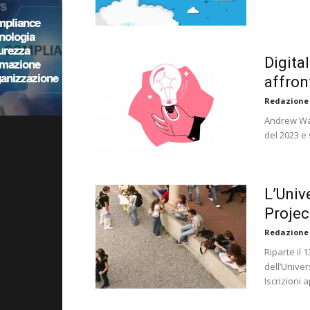
Digita
affron
Redazione
Andrew War
del 2023 e
L’Univ
Proje
Redazione
Riparte il 
dell’Unive
Iscrizioni 