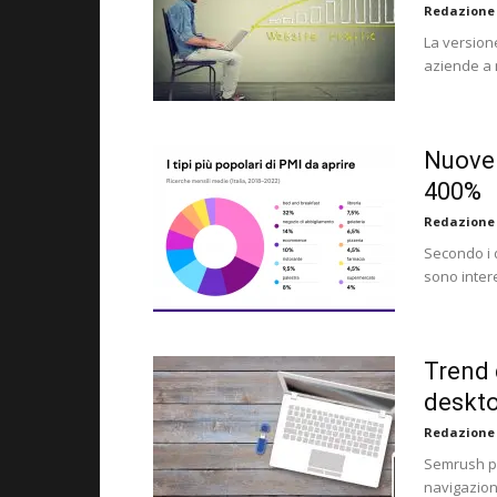
Redazione
La version
aziende a m
Nuove a
400%
Redazione
Secondo i 
sono intere
Trend 
deskt
Redazione
Semrush pre
navigazione