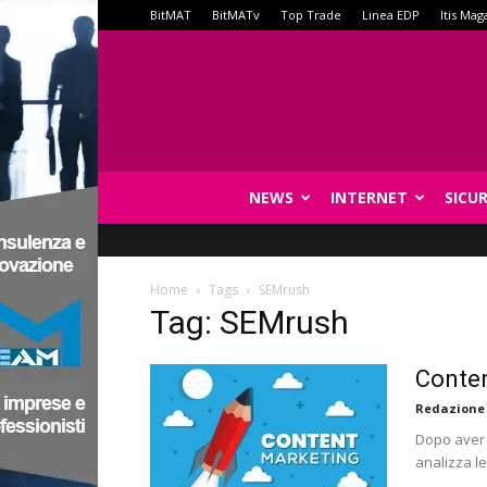
BitMAT
BitMATv
Top Trade
Linea EDP
Itis Mag
NEWS
INTERNET
SICU
Home
Tags
SEMrush
Tag: SEMrush
Conten
Redazione
Dopo aver 
analizza le