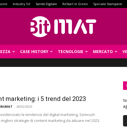
azine
Industry 5.0
Sanità Digitale
ReStart in Green
Speciale Stampanti
REZZA
CASE HISTORY
TECNOLOGIE
MERCATO
V
BitMat
t marketing: i 5 trend del 2023
Is
ag
 BitMAT
-
28/02/2023
evidenziato le tendenze del digital marketing, Semrush
 migliori strategie di content marketing da attuare nel 2023.