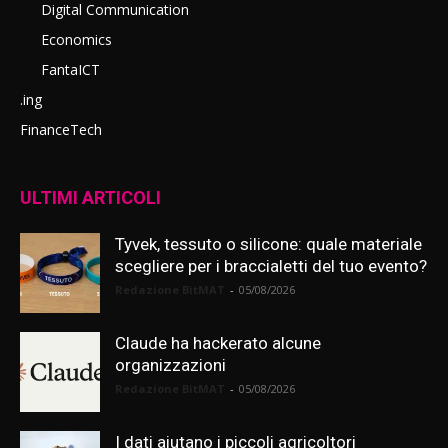
Digital Communication
Economics
FantaICT
.ing
FinanceTech
ULTIMI ARTICOLI
Tyvek, tessuto o silicone: quale materiale
scegliere per i braccialetti del tuo evento?
Redazione BitMAT
-
05/08/2026
Claude ha hackerato alcune
organizzazioni
Redazione BitMAT
-
05/08/2026
I dati aiutano i piccoli agricoltori