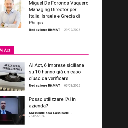
Miguel De Foronda Vaquero
Managing Director per
Italia, Israele e Grecia di
Philips
Redazione BitMAT
-
29/07/2026
Ai Act
AI Act, 6 imprese siciliane
su 10 hanno già un caso
d’uso da verificare
Redazione BitMAT
-
03/08/2026
Posso utilizzare l’AI in
azienda?
Massimiliano Cassinelli
-
23/05/2026