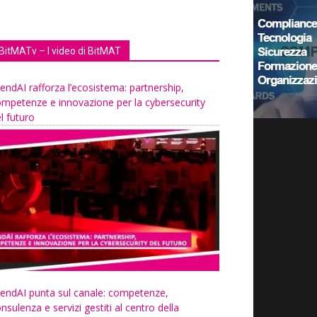
BitMATv – I video di BitMAT
endAI rafforza l’ecosistema: partnership,
mpetenze e innovazione per la cybersecurity
l futuro
endAI punta sul canale: competenze,
nsulenza e servizi gestiti al centro della