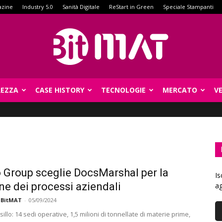
azine
Industry 5.0
Sanità Digitale
ReStart in Green
Speciale Stampanti
REZZA
CASE HISTORY
TECNOLOGIE
MERCATO
V
BitMat
o Group sceglie DocsMarshal per la
Is
ne dei processi aziendali
ag
 BitMAT
-
05/09/2024
llo: 14 sedi operative, 1,5 milioni di tonnellate di materie prime,