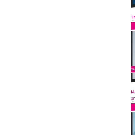
Ti
IA
pr