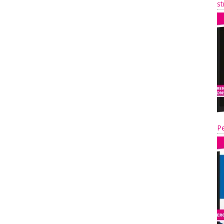
st
Pe