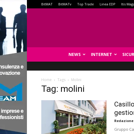
BitMAT
BitMATv
Top Trade
Linea EDP
Itis Mag
NEWS
INTERNET
SICU
Home
Tags
Molini
Tag: molini
Casill
gestio
Redazione
Gruppo Casi