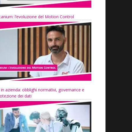
tanium: l’evoluzione del Motion Control
 in azienda: obblighi normativi, governance e
otezione dei dati