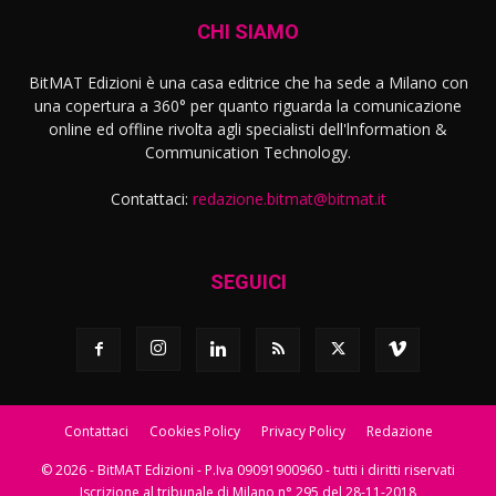
CHI SIAMO
BitMAT Edizioni è una casa editrice che ha sede a Milano con
una copertura a 360° per quanto riguarda la comunicazione
online ed offline rivolta agli specialisti dell'lnformation &
Communication Technology.
Contattaci:
redazione.bitmat@bitmat.it
SEGUICI
Contattaci
Cookies Policy
Privacy Policy
Redazione
© 2026 - BitMAT Edizioni - P.Iva 09091900960 - tutti i diritti riservati
Iscrizione al tribunale di Milano n° 295 del 28-11-2018