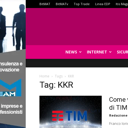
BitMAT
BitMATv
Top Trade
Linea EDP
Itis Mag
NEWS
INTERNET
SICU
Home
Tags
KKR
Tag: KKR
Come v
di TIM
Redazione
Franco Ior