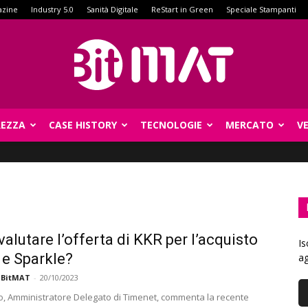
azine
Industry 5.0
Sanità Digitale
ReStart in Green
Speciale Stampanti
REZZA
CASE HISTORY
TECNOLOGIE
MERCATO
V
BitMat
alutare l’offerta di KKR per l’acquisto
Is
 e Sparkle?
ag
 BitMAT
-
20/10/2023
io, Amministratore Delegato di Timenet, commenta la recente