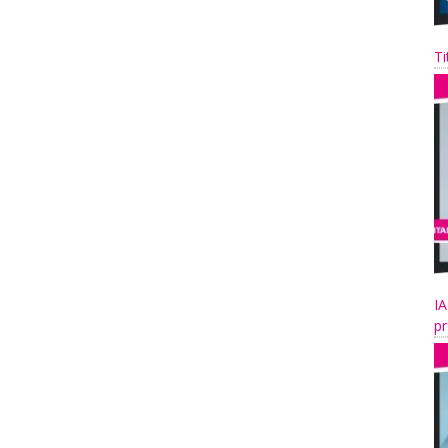
Ti
IA
pr