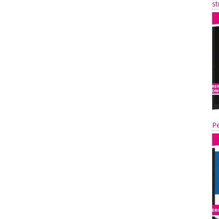
st
Pe