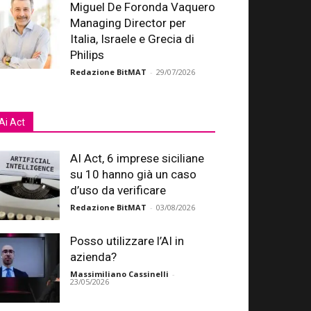
Miguel De Foronda Vaquero
Managing Director per
Italia, Israele e Grecia di
Philips
Redazione BitMAT
-
29/07/2026
Ai Act
AI Act, 6 imprese siciliane
su 10 hanno già un caso
d’uso da verificare
Redazione BitMAT
-
03/08/2026
Posso utilizzare l’AI in
azienda?
Massimiliano Cassinelli
-
23/05/2026