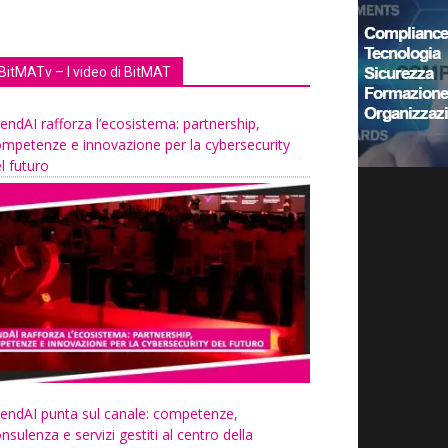
BitMATv – I video di BitMAT
endAI rafforza l’ecosistema: partnership,
mpetenze e innovazione per la cybersecurity
l futuro
endAI punta sul canale: competenze,
nsulenza e servizi gestiti al centro della