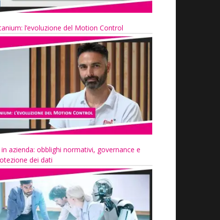
tanium: l’evoluzione del Motion Control
 in azienda: obblighi normativi, governance e
otezione dei dati