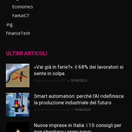
Economics
FantaICT
.ing
FinanceTech
ULTIMI ARTICOLI
«Vai già in ferie?»: il 68% dei lavoratori si
sente in colpa
Redazione BitMAT
-
10/08/2026
Smart automation: perché l’AI ridefinisce
la produzione industriale del futuro
Stefano Castelnuovo
-
10/08/2026
Nuove imprese in Italia: i 10 consigli per
non sbagliare i primi passi