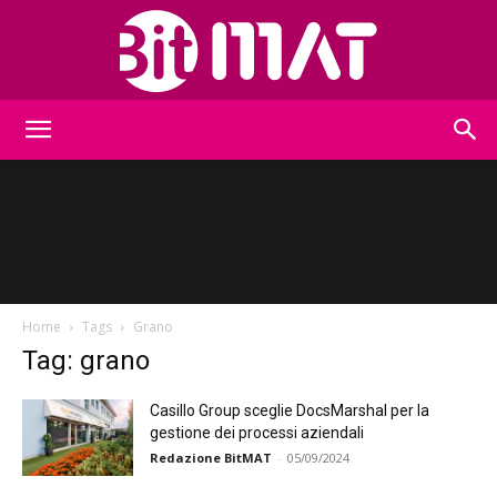
BitMat
Home
Tags
Grano
Tag: grano
Casillo Group sceglie DocsMarshal per la
gestione dei processi aziendali
Redazione BitMAT
-
05/09/2024