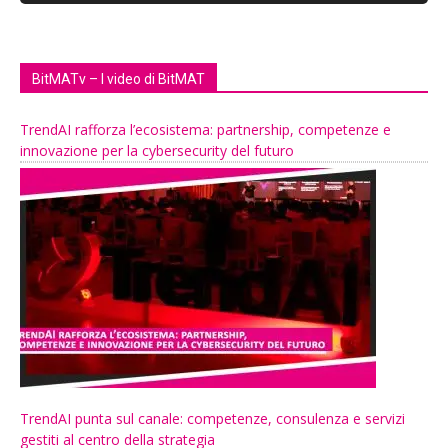
BitMATv – I video di BitMAT
TrendAI rafforza l’ecosistema: partnership, competenze e
innovazione per la cybersecurity del futuro
TrendAI punta sul canale: competenze, consulenza e servizi
gestiti al centro della strategia