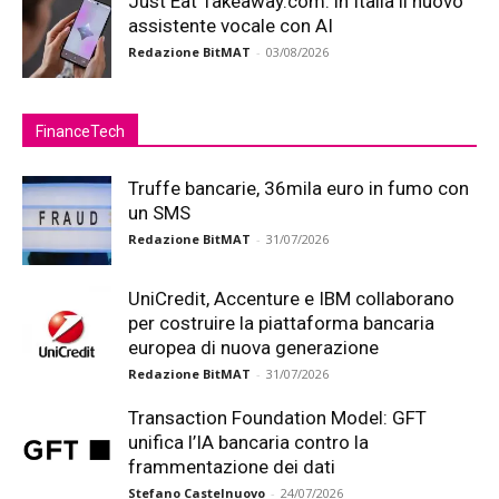
Just Eat Takeaway.com: in Italia il nuovo
assistente vocale con AI
Redazione BitMAT
-
03/08/2026
FinanceTech
Truffe bancarie, 36mila euro in fumo con
un SMS
Redazione BitMAT
-
31/07/2026
UniCredit, Accenture e IBM collaborano
per costruire la piattaforma bancaria
europea di nuova generazione
Redazione BitMAT
-
31/07/2026
Transaction Foundation Model: GFT
unifica l’IA bancaria contro la
frammentazione dei dati
Stefano Castelnuovo
-
24/07/2026