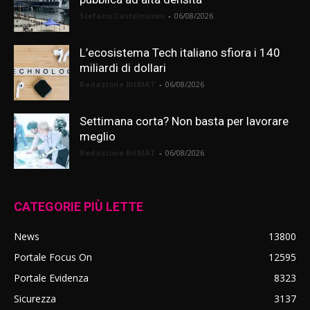
Stefano Castelnuovo
-
06/08/2026
L’ecosistema Tech italiano sfiora i 140
miliardi di dollari
Redazione BitMAT
-
06/08/2026
Settimana corta? Non basta per lavorare
meglio
Redazione BitMAT
-
06/08/2026
CATEGORIE PIÙ LETTE
News
13800
Portale Focus On
12595
Portale Evidenza
8323
Sicurezza
3137