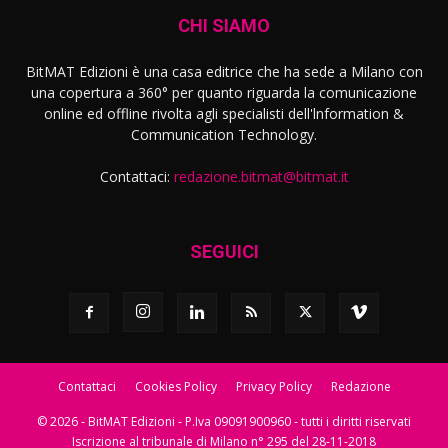
CHI SIAMO
BitMAT Edizioni è una casa editrice che ha sede a Milano con
una copertura a 360° per quanto riguarda la comunicazione
online ed offline rivolta agli specialisti dell'lnformation &
Communication Technology.
Contattaci:
redazione.bitmat@bitmat.it
SEGUICI
Contattaci
Cookies Policy
Privacy Policy
Redazione
© 2026 - BitMAT Edizioni - P.Iva 09091900960 - tutti i diritti riservati
Iscrizione al tribunale di Milano n° 295 del 28-11-2018