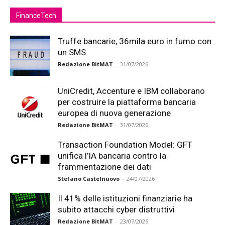
FinanceTech
Truffe bancarie, 36mila euro in fumo con
un SMS
Redazione BitMAT
-
31/07/2026
UniCredit, Accenture e IBM collaborano
per costruire la piattaforma bancaria
europea di nuova generazione
Redazione BitMAT
-
31/07/2026
Transaction Foundation Model: GFT
unifica l’IA bancaria contro la
frammentazione dei dati
Stefano Castelnuovo
-
24/07/2026
Il 41% delle istituzioni finanziarie ha
subito attacchi cyber distruttivi
Redazione BitMAT
-
23/07/2026