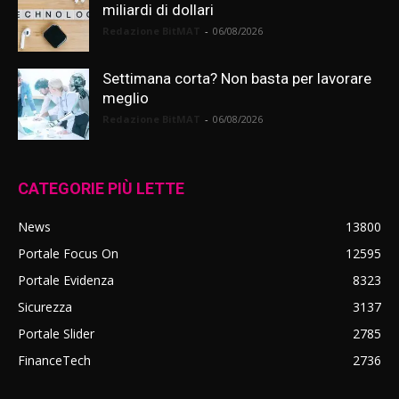
miliardi di dollari
Redazione BitMAT
-
06/08/2026
Settimana corta? Non basta per lavorare
meglio
Redazione BitMAT
-
06/08/2026
CATEGORIE PIÙ LETTE
News
13800
Portale Focus On
12595
Portale Evidenza
8323
Sicurezza
3137
Portale Slider
2785
FinanceTech
2736