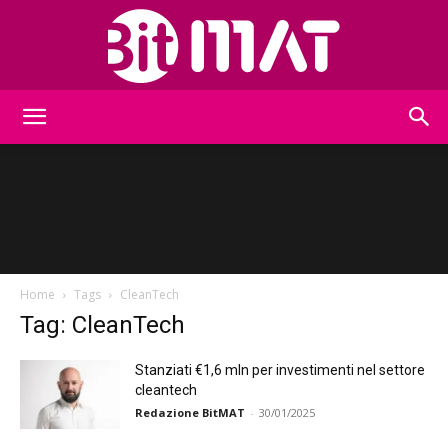
BitMat
Home
Tags
CleanTech
Tag: CleanTech
Stanziati €1,6 mln per investimenti nel settore
cleantech
Redazione BitMAT
-
30/01/2025