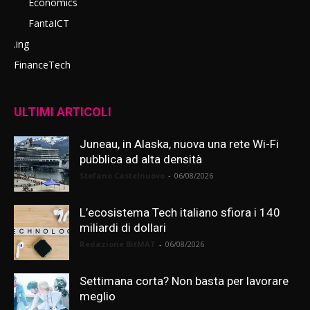
Economics
FantaICT
.ing
FinanceTech
ULTIMI ARTICOLI
Juneau, in Alaska, nuova una rete Wi-Fi
pubblica ad alta densità
Stefano Castelnuovo
-
06/08/2026
L’ecosistema Tech italiano sfiora i 140
miliardi di dollari
Redazione BitMAT
-
06/08/2026
Settimana corta? Non basta per lavorare
meglio