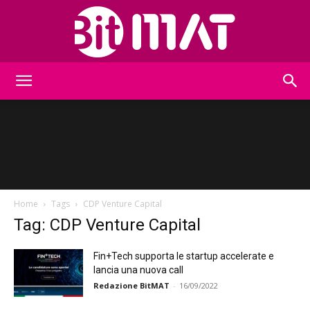
BitMat
Home
Tags
CDP Venture Capital
Tag: CDP Venture Capital
Fin+Tech supporta le startup accelerate e
lancia una nuova call
Redazione BitMAT
-
16/09/2022