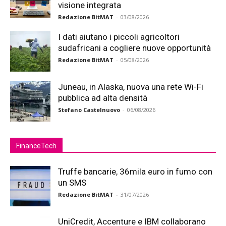
visione integrata
Redazione BitMAT
-
03/08/2026
I dati aiutano i piccoli agricoltori
sudafricani a cogliere nuove opportunità
Redazione BitMAT
-
05/08/2026
Juneau, in Alaska, nuova una rete Wi-Fi
pubblica ad alta densità
Stefano Castelnuovo
-
06/08/2026
FinanceTech
Truffe bancarie, 36mila euro in fumo con
un SMS
Redazione BitMAT
-
31/07/2026
UniCredit, Accenture e IBM collaborano