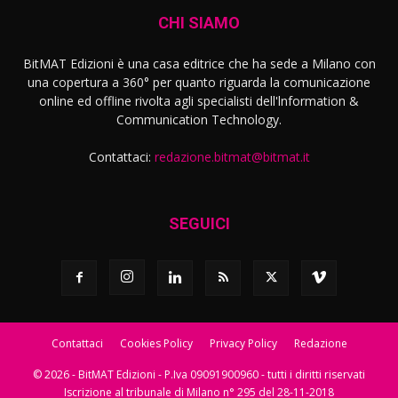
CHI SIAMO
BitMAT Edizioni è una casa editrice che ha sede a Milano con
una copertura a 360° per quanto riguarda la comunicazione
online ed offline rivolta agli specialisti dell'lnformation &
Communication Technology.
Contattaci:
redazione.bitmat@bitmat.it
SEGUICI
Contattaci
Cookies Policy
Privacy Policy
Redazione
© 2026 - BitMAT Edizioni - P.Iva 09091900960 - tutti i diritti riservati
Iscrizione al tribunale di Milano n° 295 del 28-11-2018