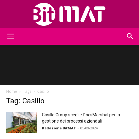
BitMat
Home
Tags
Casillo
Tag: Casillo
Casillo Group sceglie DocsMarshal per la
gestione dei processi aziendali
Redazione BitMAT
-
05/09/2024