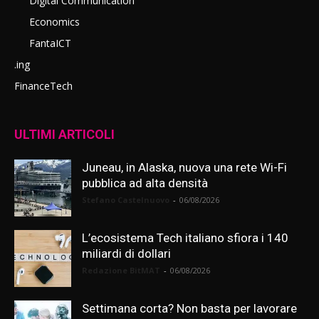
Digital Communication
Economics
FantaICT
.ing
FinanceTech
ULTIMI ARTICOLI
Juneau, in Alaska, nuova una rete Wi-Fi
pubblica ad alta densità
Stefano Castelnuovo
-
06/08/2026
L’ecosistema Tech italiano sfiora i 140
miliardi di dollari
Redazione BitMAT
-
06/08/2026
Settimana corta? Non basta per lavorare