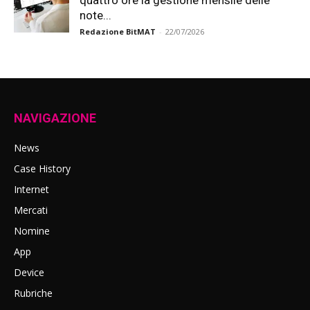
quattro ore la gestione mensile delle
note...
Redazione BitMAT
-
22/07/2026
NAVIGAZIONE
News
Case History
Internet
Mercati
Nomine
App
Device
Rubriche