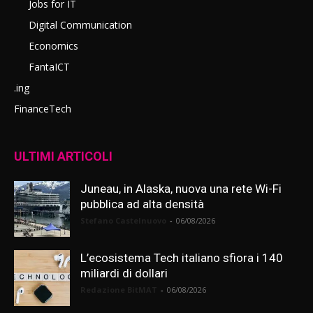
Jobs for IT
Digital Communication
Economics
FantaICT
.ing
FinanceTech
ULTIMI ARTICOLI
Juneau, in Alaska, nuova una rete Wi-Fi
pubblica ad alta densità
Stefano Castelnuovo
-
06/08/2026
L’ecosistema Tech italiano sfiora i 140
miliardi di dollari
Redazione BitMAT
-
06/08/2026