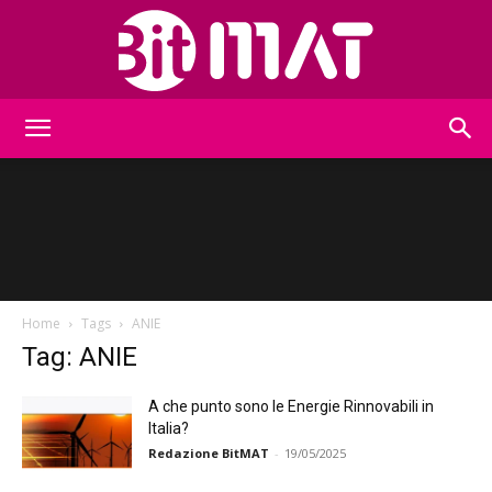
BitMat
Home
Tags
ANIE
Tag: ANIE
A che punto sono le Energie Rinnovabili in
Italia?
Redazione BitMAT
-
19/05/2025