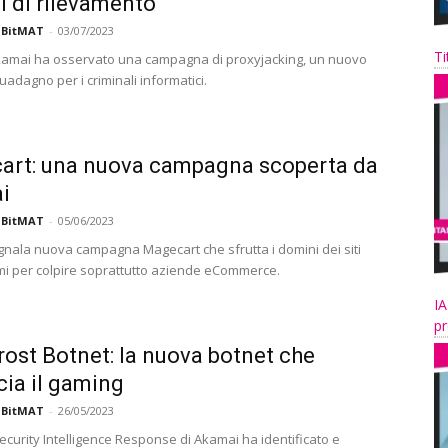
i di rilevamento
 BitMAT
-
03/07/2023
Ti
 Akamai ha osservato una campagna di proxyjacking, un nuovo
uadagno per i criminali informatici.
art: una nuova campagna scoperta da
i
 BitMAT
-
05/06/2023
nala nuova campagna Magecart che sfrutta i domini dei siti
imi per colpire soprattutto aziende eCommerce.
IA
pr
rost Botnet: la nuova botnet che
ia il gaming
 BitMAT
-
26/05/2023
Security Intelligence Response di Akamai ha identificato e