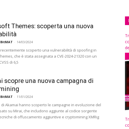
oft Themes: scoperta una nuova
abilità
Tr
co
 BitMAT
-
14/03/2024
de
recentemente scoperto una vulnerabilità di spoofing in
Themes, che è stata assegnata a CVE-2024-21320 con un
CVSS di 6,5
i scopre una nuova campagna di
omining
 BitMAT
-
11/01/2024
ori di Akamai hanno scoperto le campagne in evoluzione del
ato su Mirai, che includono aggiunte al codice sorgente
 tecniche di offuscamento aggiuntive e cryptomining XMRig
Tr
co