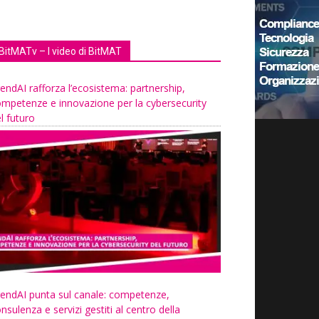
BitMATv – I video di BitMAT
endAI rafforza l’ecosistema: partnership,
mpetenze e innovazione per la cybersecurity
l futuro
endAI punta sul canale: competenze,
nsulenza e servizi gestiti al centro della