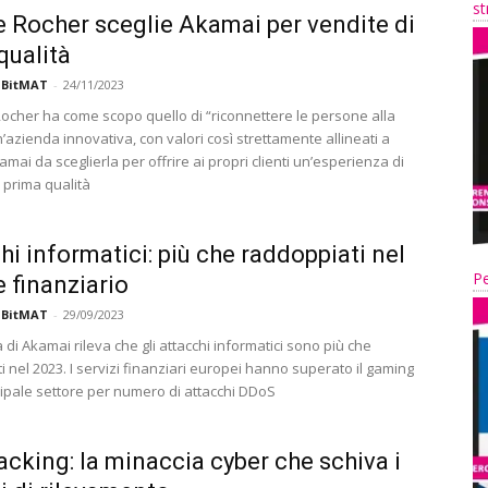
st
 Rocher sceglie Akamai per vendite di
qualità
 BitMAT
-
24/11/2023
Rocher ha come scopo quello di “riconnettere le persone alla
’azienda innovativa, con valori così strettamente allineati a
kamai da sceglierla per offrire ai propri clienti un’esperienza di
 prima qualità
hi informatici: più che raddoppiati nel
Pe
e finanziario
 BitMAT
-
29/09/2023
 di Akamai rileva che gli attacchi informatici sono più che
 nel 2023. I servizi finanziari europei hanno superato il gaming
ipale settore per numero di attacchi DDoS
acking: la minaccia cyber che schiva i