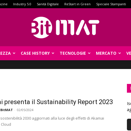
azine
Industry 5.0
Sanità Digitale
ReStart in Green
Speciale Stampanti
REZZA
CASE HISTORY
TECNOLOGIE
MERCATO
V
BitMat
 presenta il Sustainability Report 2023
Is
ag
 BitMAT
-
02/05/2024
i sostenibilità 2030 aggiornati alla luce degli effetti di Akamai
 Cloud