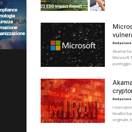
Micros
vulner
Redazione
Akamai ha 
Microsoft 
punteggio 
Akama
crypt
Redazione
I ricercat
NoaBot bas
originale,