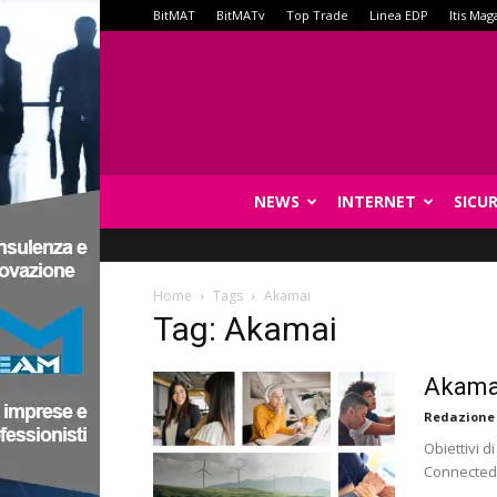
BitMAT
BitMATv
Top Trade
Linea EDP
Itis Mag
NEWS
INTERNET
SICU
Home
Tags
Akamai
Tag: Akamai
Akamai
Redazione
Obiettivi d
Connected