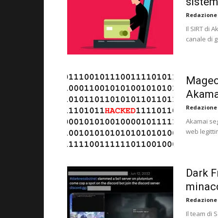
sistem
Redazione
Il SIRT di
canale di g
Magec
Akama
Redazione
Akamai seg
web legitt
Dark F
minacc
Redazione
Il team di 