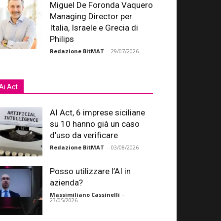
Miguel De Foronda Vaquero
Managing Director per
Italia, Israele e Grecia di
Philips
Redazione BitMAT
-
29/07/2026
Ai Act
AI Act, 6 imprese siciliane
su 10 hanno già un caso
d’uso da verificare
Redazione BitMAT
-
03/08/2026
Posso utilizzare l’AI in
azienda?
Massimiliano Cassinelli
-
23/05/2026