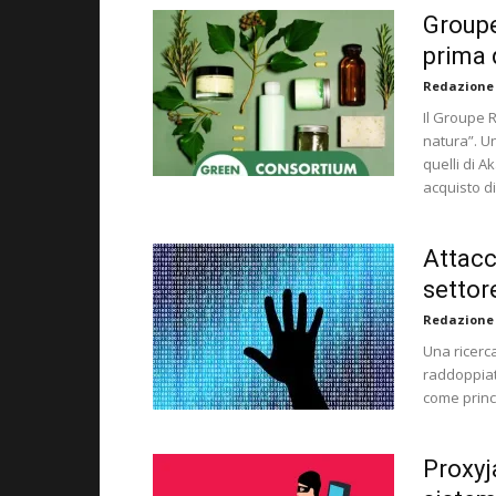
Groupe
prima 
Redazione
Il Groupe 
natura”. Un
quelli di A
acquisto di
Attacc
settor
Redazione
Una ricerca
raddoppiati
come princ
Proxyj