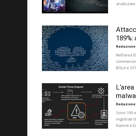
analizzato 
Attacc
189%: 
Redazione
Nell’area E
commercio.
BOLA e SST
L’area
malwa
Redazione
Sono 193 mi
registrati
Ramnit e E