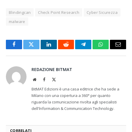
Blindingcan
Check Point Research
Cyber Sicurezza
malware
Facebook
Twitter
LinkedIn
Reddit
Telegram
WhatsApp
Email
REDAZIONE BITMAT
Website
Facebook
X
(Twitter)
BitMAT Edizioni è una casa editrice che ha sede a
Milano con una copertura a 360° per quanto
riguarda la comunicazione rivolta agli specialisti
dell'lnformation & Communication Technology.
CORRELATI