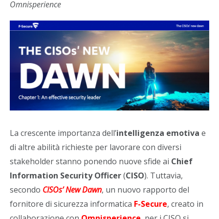
Omnisperience
La crescente importanza dell’
intelligenza emotiva
e
di altre abilità richieste per lavorare con diversi
stakeholder stanno ponendo nuove sfide ai
Chief
Information Security Officer
(
CISO
). Tuttavia,
secondo
CISOs’ New Dawn
, un nuovo rapporto del
fornitore di sicurezza informatica
F-Secure
, creato in
collaborazione con
Omnisperience
, per i CISO si