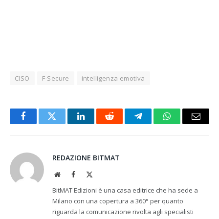
CISO
F-Secure
intelligenza emotiva
Facebook
Twitter
LinkedIn
Reddit
Telegram
WhatsApp
Email
REDAZIONE BITMAT
Website
Facebook
X
(Twitter)
BitMAT Edizioni è una casa editrice che ha sede a
Milano con una copertura a 360° per quanto
riguarda la comunicazione rivolta agli specialisti