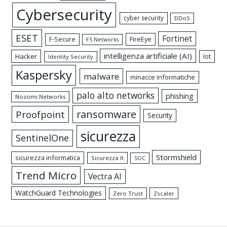
Cybersecurity
cyber security
DDoS
ESET
Fortinet
FireEye
F-Secure
F5 Networks
intelligenza artificiale (AI)
Hacker
Iot
Identity Security
Kaspersky
malware
minacce informatiche
palo alto networks
phishing
Nozomi Networks
ransomware
Proofpoint
Security
sicurezza
SentinelOne
Stormshield
sicurezza informatica
Sicurezza It
SOC
Trend Micro
Vectra AI
WatchGuard Technologies
Zero Trust
Zscaler