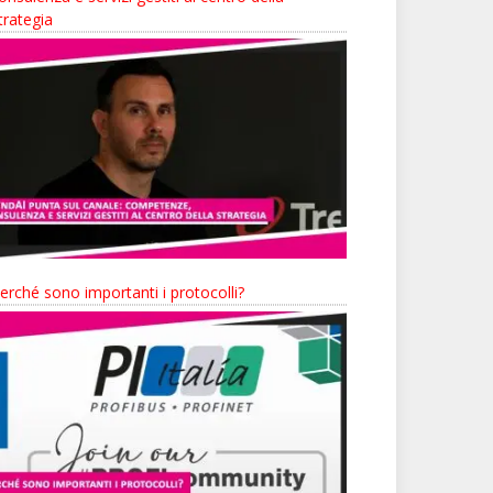
trategia
erché sono importanti i protocolli?