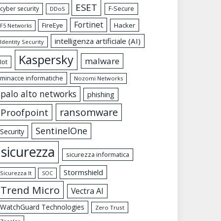
ESET
cyber security
F-Secure
DDoS
Fortinet
FireEye
Hacker
F5 Networks
intelligenza artificiale (AI)
Identity Security
Kaspersky
malware
Iot
minacce informatiche
Nozomi Networks
palo alto networks
phishing
ransomware
Proofpoint
SentinelOne
Security
sicurezza
sicurezza informatica
Stormshield
Sicurezza It
SOC
Trend Micro
Vectra AI
WatchGuard Technologies
Zero Trust