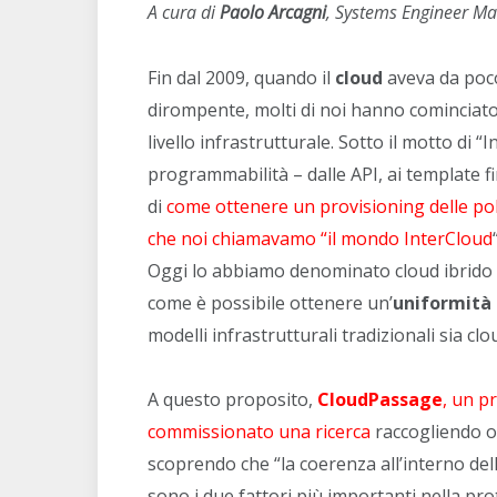
A cura di
Paolo Arcagni
,
Systems Engineer Ma
Fin dal 2009, quando il
cloud
aveva da poco
dirompente, molti di noi hanno cominciato
livello infrastrutturale. Sotto il motto di “
programmabilità – dalle API, ai template fi
di
come ottenere un provisioning delle polic
che noi chiamavamo “il mondo InterCloud
Oggi lo abbiamo denominato cloud ibrido o
come è possibile ottenere un’
uniformità 
modelli infrastrutturali tradizionali sia c
A questo proposito,
CloudPassage
, un p
commissionato una ricerca
raccogliendo ol
scoprendo che “la coerenza all’interno dell
sono i due fattori più importanti nella prot