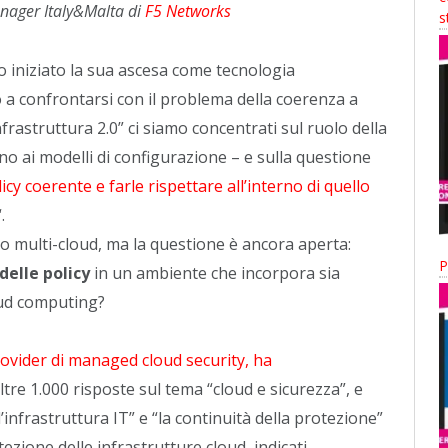
nager Italy&Malta di
F5 Networks
s
 iniziato la sua ascesa come tecnologia
 a confrontarsi con il problema della coerenza a
Infrastruttura 2.0” ci siamo concentrati sul ruolo della
no ai modelli di configurazione – e sulla questione
y coerente e farle rispettare all’interno di quello
“.
 multi-cloud, ma la questione è ancora aperta:
P
delle policy
in un ambiente che incorpora sia
loud computing?
rovider di managed cloud security, ha
tre 1.000 risposte sul tema “cloud e sicurezza”, e
’infrastruttura IT” e “la continuità della protezione”
ezione delle infrastrutture cloud, indicati