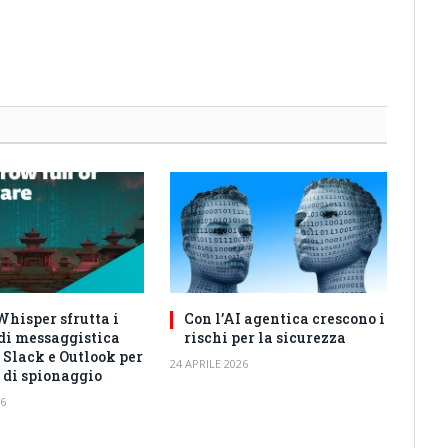
hisper sfrutta i
Con l’AI agentica crescono i
 di messaggistica
rischi per la sicurezza
 Slack e Outlook per
24 APRILE 2026
 di spionaggio
26