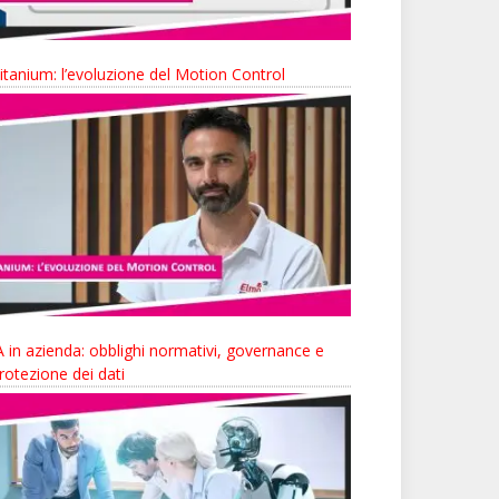
itanium: l’evoluzione del Motion Control
A in azienda: obblighi normativi, governance e
rotezione dei dati