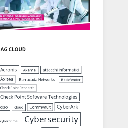
TAG CLOUD
Acronis
attacchi informatici
Akamai
Axitea
Barracuda Networks
Bitdefender
Check Point Research
Check Point Software Technologies
CyberArk
Commvault
cloud
CISO
Cybersecurity
cybercrime