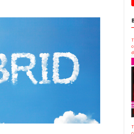
T
c
d
T
c