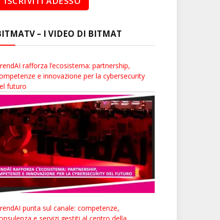
BITMATV – I VIDEO DI BITMAT
rendAI rafforza l’ecosistema: partnership,
ompetenze e innovazione per la cybersecurity
el futuro
rendAI punta sul canale: competenze,
onsulenza e servizi gestiti al centro della