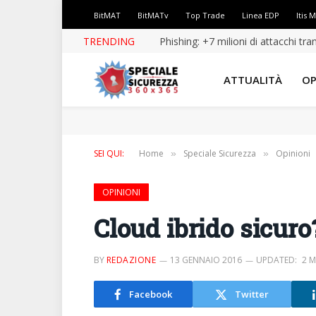
BitMAT
BitMATv
Top Trade
Linea EDP
Itis 
TRENDING
Phishing: +7 milioni di attacchi tr
ATTUALITÀ
OP
SEI QUI:
Home
Speciale Sicurezza
Opinioni
»
»
OPINIONI
Cloud ibrido sicuro?
BY
REDAZIONE
13 GENNAIO 2016
UPDATED:
2 
Facebook
Twitter