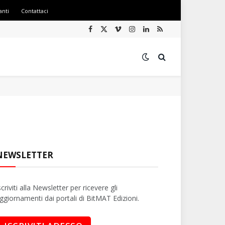
anti
Contattaci
Facebook
X
Vimeo
Instagram
LinkedIn
RSS
(Twitter)
NEWSLETTER
scriviti alla Newsletter per ricevere gli
ggiornamenti dai portali di BitMAT Edizioni.