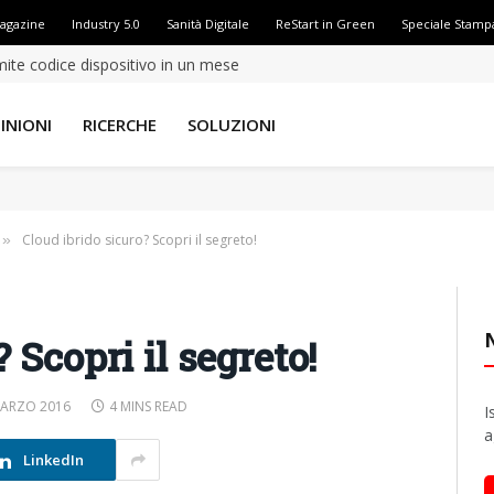
Magazine
Industry 5.0
Sanità Digitale
ReStart in Green
Speciale Stamp
amite codice dispositivo in un mese
INIONI
RICERCHE
SOLUZIONI
Cloud ibrido sicuro? Scopri il segreto!
»
 Scopri il segreto!
MARZO 2016
4 MINS READ
I
a
LinkedIn