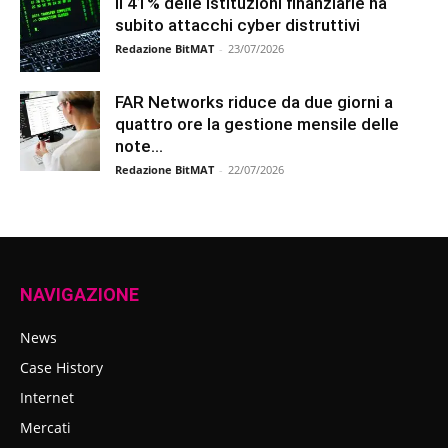
Il 41% delle istituzioni finanziarie ha
subito attacchi cyber distruttivi
Redazione BitMAT
-
23/07/2026
FAR Networks riduce da due giorni a
quattro ore la gestione mensile delle
note...
Redazione BitMAT
-
22/07/2026
NAVIGAZIONE
News
Case History
Internet
Mercati