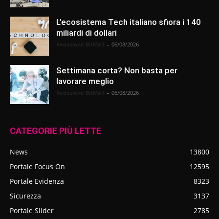
L’ecosistema Tech italiano sfiora i 140
miliardi di dollari
Redazione BitMAT
-
06/08/2026
Settimana corta? Non basta per
lavorare meglio
Redazione BitMAT
-
06/08/2026
CATEGORIE PIÙ LETTE
News
13800
Portale Focus On
12595
Portale Evidenza
8323
Sicurezza
3137
Portale Slider
2785