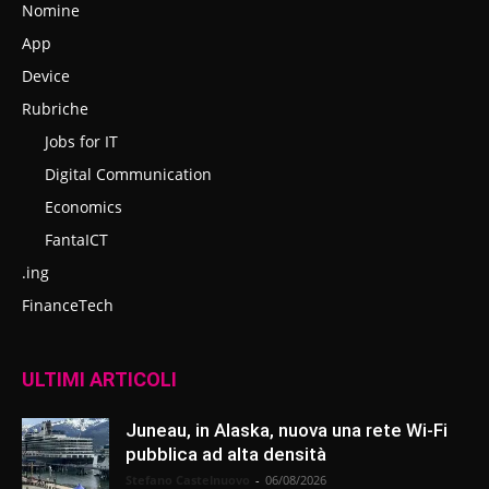
Nomine
App
Device
Rubriche
Jobs for IT
Digital Communication
Economics
FantaICT
.ing
FinanceTech
ULTIMI ARTICOLI
Juneau, in Alaska, nuova una rete Wi-Fi
pubblica ad alta densità
Stefano Castelnuovo
-
06/08/2026