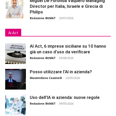
Miguel De Foronda Vaquero Managing
Director per Italia, Israele e Grecia di
Philips
Redazione BitMAT
-
29/07/2026
Ai Act
AI Act, 6 imprese siciliane su 10 hanno
già un caso d’uso da verificare
Redazione BitMAT
-
03/08/2026
Posso utilizzare l’AI in azienda?
Massimiliano Cassinelli
-
23/05/2026
Uso dell’IA in azienda: nuove regole
Redazione BitMAT
-
09/05/2026