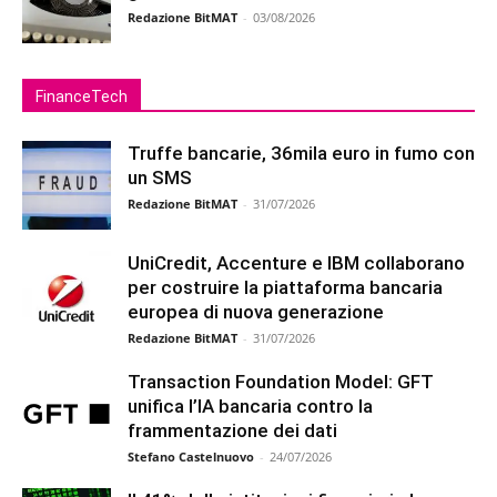
Redazione BitMAT
-
03/08/2026
FinanceTech
Truffe bancarie, 36mila euro in fumo con
un SMS
Redazione BitMAT
-
31/07/2026
UniCredit, Accenture e IBM collaborano
per costruire la piattaforma bancaria
europea di nuova generazione
Redazione BitMAT
-
31/07/2026
Transaction Foundation Model: GFT
unifica l’IA bancaria contro la
frammentazione dei dati
Stefano Castelnuovo
-
24/07/2026