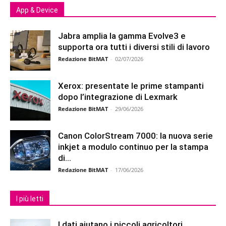
App & Device
Jabra amplia la gamma Evolve3 e
supporta ora tutti i diversi stili di lavoro
Redazione BitMAT
-
02/07/2026
Xerox: presentate le prime stampanti
dopo l’integrazione di Lexmark
Redazione BitMAT
-
29/06/2026
Canon ColorStream 7000: la nuova serie
inkjet a modulo continuo per la stampa
di...
Redazione BitMAT
-
17/06/2026
I più letti
I dati aiutano i piccoli agricoltori