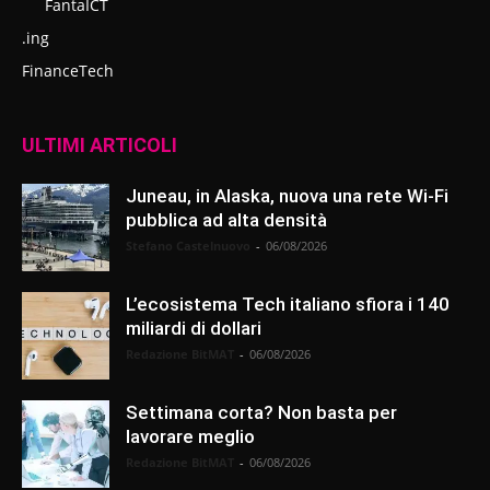
FantaICT
.ing
FinanceTech
ULTIMI ARTICOLI
Juneau, in Alaska, nuova una rete Wi-Fi
pubblica ad alta densità
Stefano Castelnuovo
-
06/08/2026
L’ecosistema Tech italiano sfiora i 140
miliardi di dollari
Redazione BitMAT
-
06/08/2026
Settimana corta? Non basta per
lavorare meglio
Redazione BitMAT
-
06/08/2026