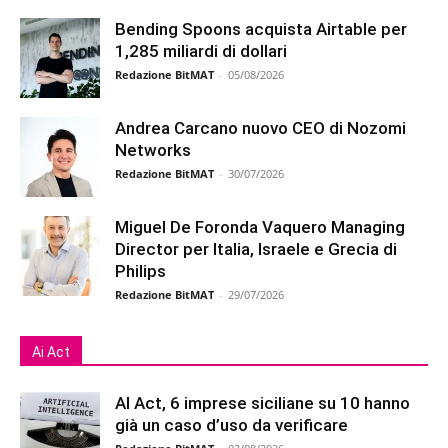
Bending Spoons acquista Airtable per
1,285 miliardi di dollari
Redazione BitMAT
-
05/08/2026
Andrea Carcano nuovo CEO di Nozomi
Networks
Redazione BitMAT
-
30/07/2026
Miguel De Foronda Vaquero Managing
Director per Italia, Israele e Grecia di
Philips
Redazione BitMAT
-
29/07/2026
Ai Act
AI Act, 6 imprese siciliane su 10 hanno
già un caso d’uso da verificare