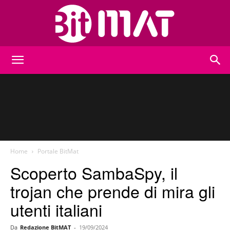
BitMat
Home
Portale BitMat
Scoperto SambaSpy, il
trojan che prende di mira gli
utenti italiani
Da
Redazione BitMAT
-
19/09/2024