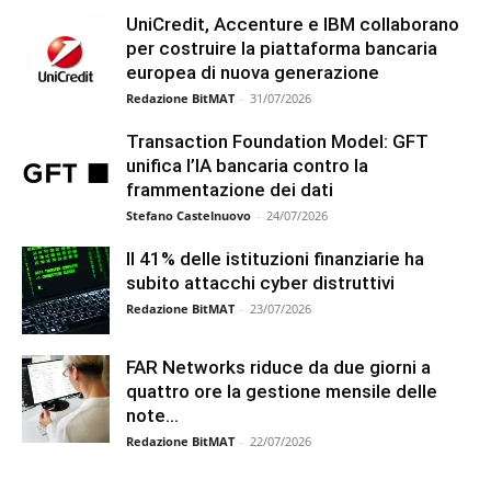
UniCredit, Accenture e IBM collaborano
per costruire la piattaforma bancaria
europea di nuova generazione
Redazione BitMAT
-
31/07/2026
Transaction Foundation Model: GFT
unifica l’IA bancaria contro la
frammentazione dei dati
Stefano Castelnuovo
-
24/07/2026
Il 41% delle istituzioni finanziarie ha
subito attacchi cyber distruttivi
Redazione BitMAT
-
23/07/2026
FAR Networks riduce da due giorni a
quattro ore la gestione mensile delle
note...
Redazione BitMAT
-
22/07/2026