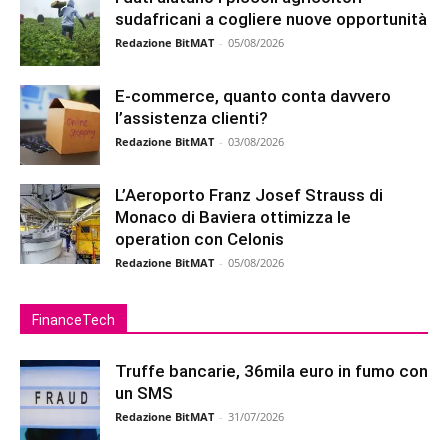
sudafricani a cogliere nuove opportunità
Redazione BitMAT
-
05/08/2026
E-commerce, quanto conta davvero
l’assistenza clienti?
Redazione BitMAT
-
03/08/2026
L’Aeroporto Franz Josef Strauss di
Monaco di Baviera ottimizza le
operation con Celonis
Redazione BitMAT
-
05/08/2026
FinanceTech
Truffe bancarie, 36mila euro in fumo con
un SMS
Redazione BitMAT
-
31/07/2026