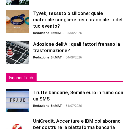
Tyvek, tessuto o silicone: quale
materiale scegliere per i braccialetti del
tuo evento?
Redazione BitMAT
-
05/08/2026
Adozione dell’AI: quali fattori frenano la
trasformazione?
Redazione BitMAT
-
04/08/2026
FinanceTech
Truffe bancarie, 36mila euro in fumo con
un SMS
Redazione BitMAT
-
31/07/2026
UniCredit, Accenture e IBM collaborano
per costruire la piattaforma bancaria