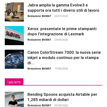
Jabra amplia la gamma Evolve3 e
supporta ora tutti i diversi stili di lavoro
Redazione BitMAT
-
02/07/2026
Xerox: presentate le prime stampanti
dopo l’integrazione di Lexmark
Redazione BitMAT
-
29/06/2026
Canon ColorStream 7000: la nuova serie
inkjet a modulo continuo per la stampa
di...
Redazione BitMAT
-
17/06/2026
I più letti
Bending Spoons acquista Airtable per
1,285 miliardi di dollari
Redazione BitMAT
-
05/08/2026