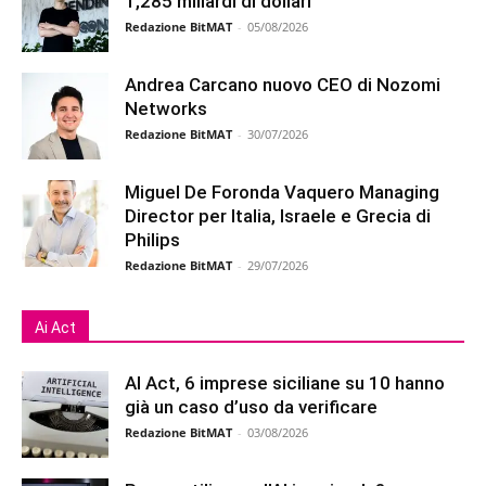
1,285 miliardi di dollari
Redazione BitMAT
-
05/08/2026
Andrea Carcano nuovo CEO di Nozomi
Networks
Redazione BitMAT
-
30/07/2026
Miguel De Foronda Vaquero Managing
Director per Italia, Israele e Grecia di
Philips
Redazione BitMAT
-
29/07/2026
Ai Act
AI Act, 6 imprese siciliane su 10 hanno
già un caso d’uso da verificare
Redazione BitMAT
-
03/08/2026