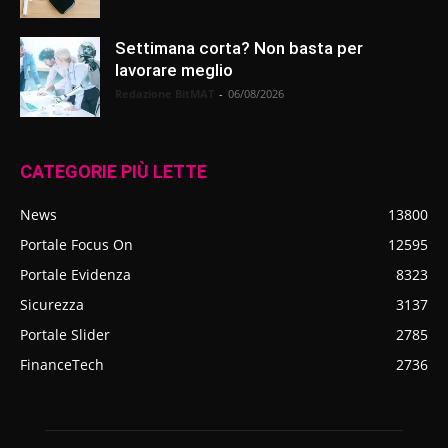
Settimana corta? Non basta per
lavorare meglio
Redazione BitMAT
-
06/08/2026
CATEGORIE PIÙ LETTE
News
13800
Portale Focus On
12595
Portale Evidenza
8323
Sicurezza
3137
Portale Slider
2785
FinanceTech
2736