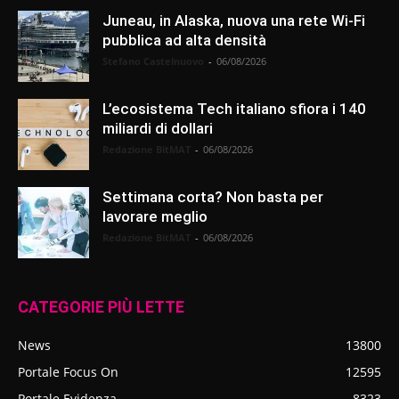
Juneau, in Alaska, nuova una rete Wi-Fi
pubblica ad alta densità
Stefano Castelnuovo
-
06/08/2026
L’ecosistema Tech italiano sfiora i 140
miliardi di dollari
Redazione BitMAT
-
06/08/2026
Settimana corta? Non basta per
lavorare meglio
Redazione BitMAT
-
06/08/2026
CATEGORIE PIÙ LETTE
News
13800
Portale Focus On
12595
Portale Evidenza
8323