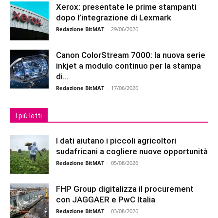
Xerox: presentate le prime stampanti
dopo l’integrazione di Lexmark
Redazione BitMAT
-
29/06/2026
Canon ColorStream 7000: la nuova serie
inkjet a modulo continuo per la stampa
di...
Redazione BitMAT
-
17/06/2026
I più letti
I dati aiutano i piccoli agricoltori
sudafricani a cogliere nuove opportunità
Redazione BitMAT
-
05/08/2026
FHP Group digitalizza il procurement
con JAGGAER e PwC Italia
Redazione BitMAT
-
03/08/2026