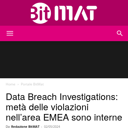
BitMat
Home
Portale BitMat
Data Breach Investigations:
metà delle violazioni
nell’area EMEA sono interne
Da
Redazione BitMAT
-
02/05/2024