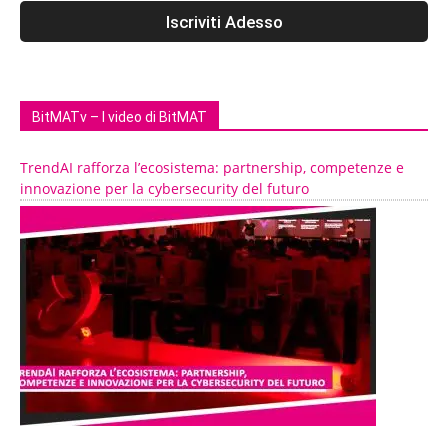
BitMATv – I video di BitMAT
TrendAI rafforza l’ecosistema: partnership, competenze e
innovazione per la cybersecurity del futuro