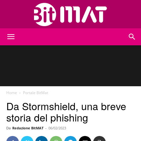
BitMat
Home
Portale BitMat
Da Stormshield, una breve
storia del phishing
Da
Redazione BitMAT
-
06/02/2023