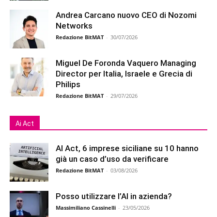
Andrea Carcano nuovo CEO di Nozomi
Networks
Redazione BitMAT
-
30/07/2026
Miguel De Foronda Vaquero Managing
Director per Italia, Israele e Grecia di
Philips
Redazione BitMAT
-
29/07/2026
Ai Act
AI Act, 6 imprese siciliane su 10 hanno
già un caso d’uso da verificare
Redazione BitMAT
-
03/08/2026
Posso utilizzare l’AI in azienda?
Massimiliano Cassinelli
-
23/05/2026