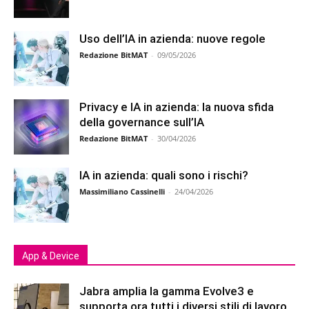
Uso dell’IA in azienda: nuove regole
Redazione BitMAT
-
09/05/2026
Privacy e IA in azienda: la nuova sfida
della governance sull’IA
Redazione BitMAT
-
30/04/2026
IA in azienda: quali sono i rischi?
Massimiliano Cassinelli
-
24/04/2026
App & Device
Jabra amplia la gamma Evolve3 e
supporta ora tutti i diversi stili di lavoro