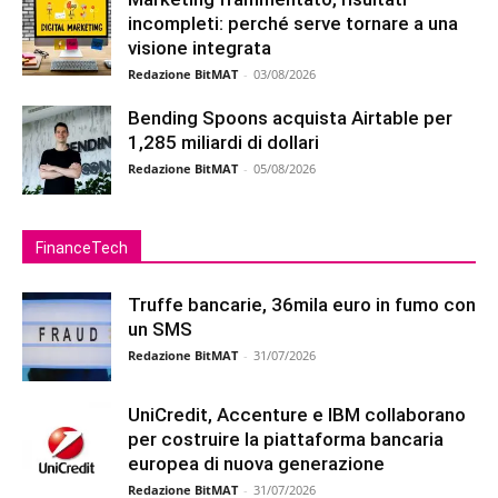
incompleti: perché serve tornare a una
visione integrata
Redazione BitMAT
-
03/08/2026
Bending Spoons acquista Airtable per
1,285 miliardi di dollari
Redazione BitMAT
-
05/08/2026
FinanceTech
Truffe bancarie, 36mila euro in fumo con
un SMS
Redazione BitMAT
-
31/07/2026
UniCredit, Accenture e IBM collaborano
per costruire la piattaforma bancaria
europea di nuova generazione
Redazione BitMAT
-
31/07/2026