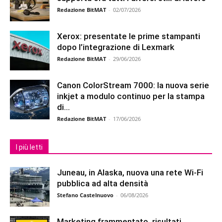
Redazione BitMAT
-
02/07/2026
Xerox: presentate le prime stampanti
dopo l’integrazione di Lexmark
Redazione BitMAT
-
29/06/2026
Canon ColorStream 7000: la nuova serie
inkjet a modulo continuo per la stampa
di...
Redazione BitMAT
-
17/06/2026
I più letti
Juneau, in Alaska, nuova una rete Wi-Fi
pubblica ad alta densità
Stefano Castelnuovo
-
06/08/2026
Marketing frammentato, risultati