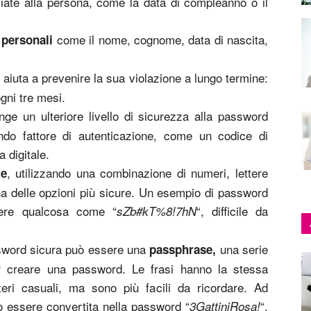
ate alla persona, come la data di compleanno o il
come il nome, cognome, data di nascita,
 personali
aiuta a prevenire la sua violazione a lungo termine:
d
ogni tre mesi.
nge un ulteriore livello di sicurezza alla password
ondo fattore di autenticazione, come un codice di
a digitale.
, utilizzando una combinazione di numeri, lettere
te
a delle opzioni più sicure. Un esempio di password
sere qualcosa come “
“, difficile da
sZb#kT%8!7hN
ssword sicura può essere una
una serie
passphrase,
r creare una password. Le frasi hanno la stessa
eri casuali, ma sono più facili da ricordare. Ad
ò essere convertita nella password “
“.
3GattiniRosa!