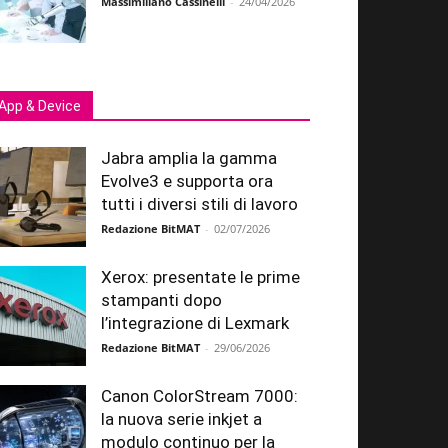
Massimiliano Cassinelli
-
24/04/2026
App & Device
Jabra amplia la gamma
Evolve3 e supporta ora
tutti i diversi stili di lavoro
Redazione BitMAT
-
02/07/2026
Xerox: presentate le prime
stampanti dopo
l’integrazione di Lexmark
Redazione BitMAT
-
29/06/2026
Canon ColorStream 7000:
la nuova serie inkjet a
modulo continuo per la