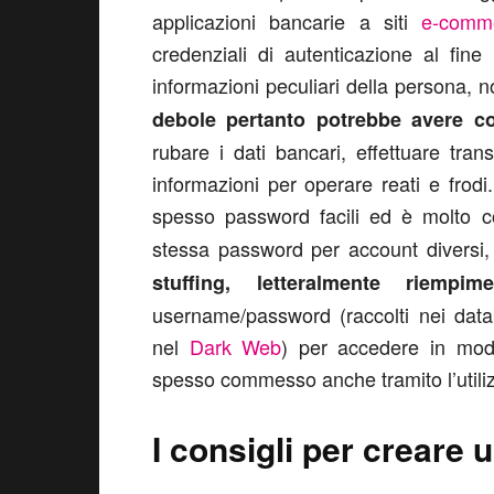
applicazioni bancarie a siti
e-comm
credenziali di autenticazione al fin
informazioni peculiari della persona, n
debole pertanto potrebbe avere c
rubare i dati bancari, effettuare tran
informazioni per operare reati e frodi
spesso password facili ed è molto 
stessa password per account diversi,
stuffing, letteralmente riempi
username/password (raccolti nei datab
nel
Dark Web
) per accedere in modo 
spesso commesso anche tramito l’utiliz
I consigli per creare