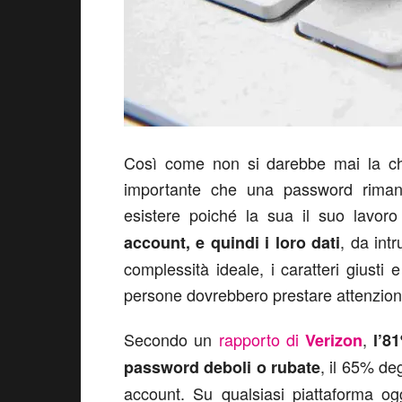
Così come non si darebbe mai la chi
importante che una password rimang
esistere poiché la sua il suo lavoro
, da int
account, e quindi i loro dati
complessità ideale, i caratteri giusti 
persone dovrebbero prestare attenzion
Secondo un
rapporto di
,
Verizon
l’8
, il 65% deg
password deboli o rubate
account. Su qualsiasi piattaforma og