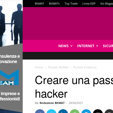
BitMAT
BitMATv
Top Trade
Linea EDP
Itis Maga
NEWS
INTERNET
SICU
Home
Portale BitMat
Portale Evidenza
Creare una pass
hacker
Da
Redazione BitMAT
-
28/04/2023