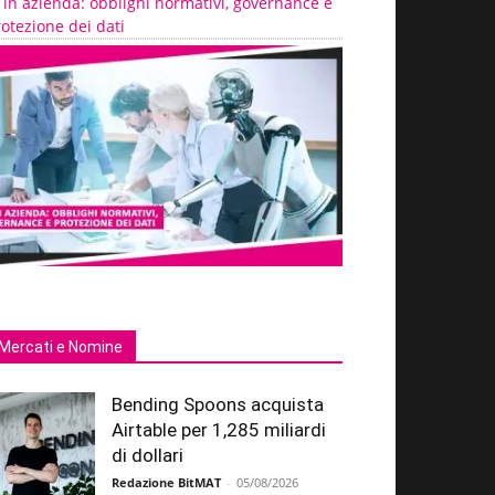
 in azienda: obblighi normativi, governance e
otezione dei dati
Mercati e Nomine
Bending Spoons acquista
Airtable per 1,285 miliardi
di dollari
Redazione BitMAT
-
05/08/2026