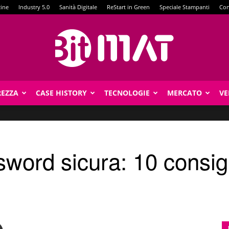
zine
Industry 5.0
Sanità Digitale
ReStart in Green
Speciale Stampanti
Con
REZZA
CASE HISTORY
TECNOLOGIE
MERCATO
VE
BitMat
word sicura: 10 consigl