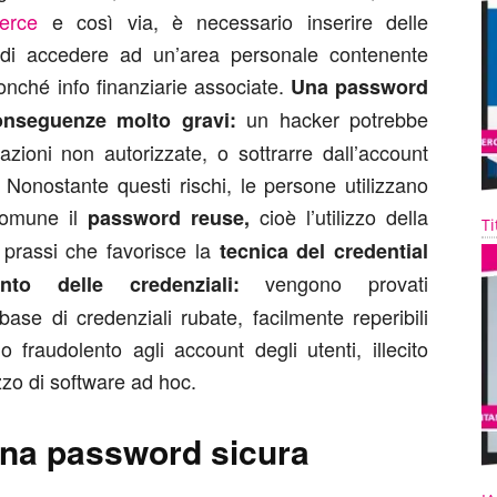
erce
e così via, è necessario inserire delle
e di accedere ad un’area personale contenente
onché info finanziarie associate.
Una password
un hacker potrebbe
onseguenze molto gravi:
sazioni non autorizzate, o sottrarre dall’account
. Nonostante questi rischi, le persone utilizzano
comune il
cioè l’utilizzo della
password reuse,
Ti
 prassi che favorisce la
tecnica del credential
vengono provati
mento delle credenziali:
ase di credenziali rubate, facilmente reperibili
fraudolento agli account degli utenti, illecito
zo di software ad hoc.
 una password sicura