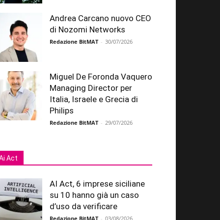
Andrea Carcano nuovo CEO
di Nozomi Networks
Redazione BitMAT
-
30/07/2026
Miguel De Foronda Vaquero
Managing Director per
Italia, Israele e Grecia di
Philips
Redazione BitMAT
-
29/07/2026
Ai Act
AI Act, 6 imprese siciliane
su 10 hanno già un caso
d’uso da verificare
Redazione BitMAT
-
03/08/2026