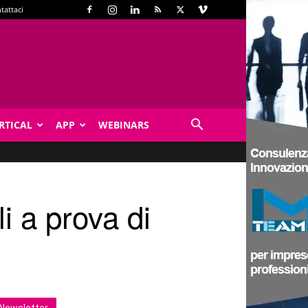
tattaci
RTICAL
APP
WEBINARS
i a prova di