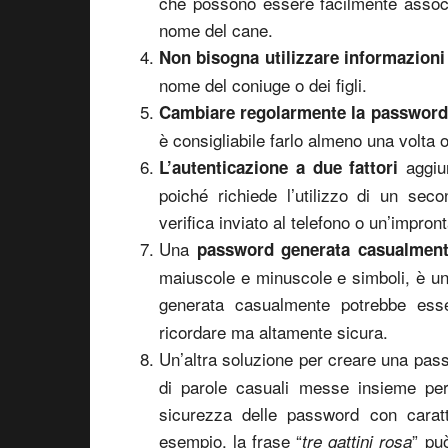
che possono essere facilmente associ
nome del cane.
Non bisogna utilizzare informazioni
nome del coniuge o dei figli.
Cambiare regolarmente la passwor
è consigliabile farlo almeno una volta 
aggiu
L’autenticazione a due fattori
poiché richiede l’utilizzo di un sec
verifica inviato al telefono o un’impront
Una
password generata casualmen
maiuscole e minuscole e simboli, è un
generata casualmente potrebbe es
ricordare ma altamente sicura.
Un’altra soluzione per creare una pa
di parole casuali messe insieme pe
sicurezza delle password con caratt
esempio, la frase “
” pu
tre gattini rosa