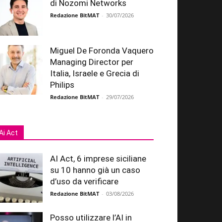
di Nozomi Networks
Redazione BitMAT
-
30/07/2026
Miguel De Foronda Vaquero
Managing Director per
Italia, Israele e Grecia di
Philips
Redazione BitMAT
-
29/07/2026
Ai Act
AI Act, 6 imprese siciliane
su 10 hanno già un caso
d’uso da verificare
Redazione BitMAT
-
03/08/2026
Posso utilizzare l’AI in