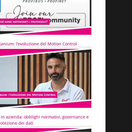
tanium: l’evoluzione del Motion Control
 in azienda: obblighi normativi, governance e
otezione dei dati