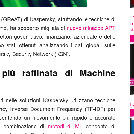
T
(GReAT) di Kaspersky, sfruttando le tecniche di
co
rno, ha scoperto migliaia di
nuove minacce APT
st
tori governativo, finanziario, aziendale e delle
o stati ottenuti analizzando i dati globali sulle
ersky Security Network (KSN).
 più raffinata di Machine
ti nelle soluzioni Kaspersky utilizzano tecniche
Pe
cy Inverse Document Frequency (TF-IDF) per
onsentendo un rilevamento più rapido e accurato
ta combinazione di
metodi di ML
consente di