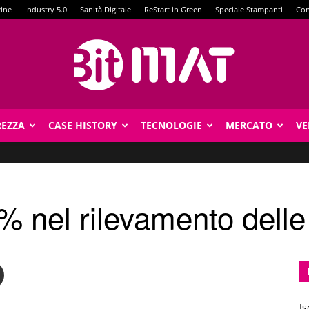
zine
Industry 5.0
Sanità Digitale
ReStart in Green
Speciale Stampanti
Con
REZZA
CASE HISTORY
TECNOLOGIE
MERCATO
VE
BitMat
 nel rilevamento delle
Is