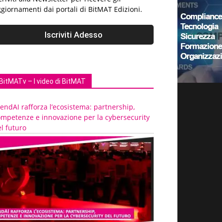
giornamenti dai portali di BitMAT Edizioni.
BitMATv – I video di BitMAT
endAI rafforza l’ecosistema: partnership,
ompetenze e innovazione per la cybersecurity
l futuro