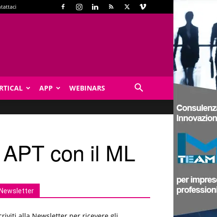
tattaci
RTICAL
APP
WEBINARS
 APT con il ML
Newsletter
criviti alla Newsletter per ricevere gli