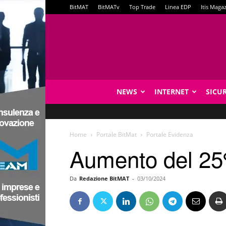
BitMAT
BitMATv
Top Trade
Linea EDP
Itis Maga
NEWS
INTERNET
SICU
Home
Portale BitMat
Portale Evidenza
Aumento del 25%
Da
Redazione BitMAT
-
03/10/2024