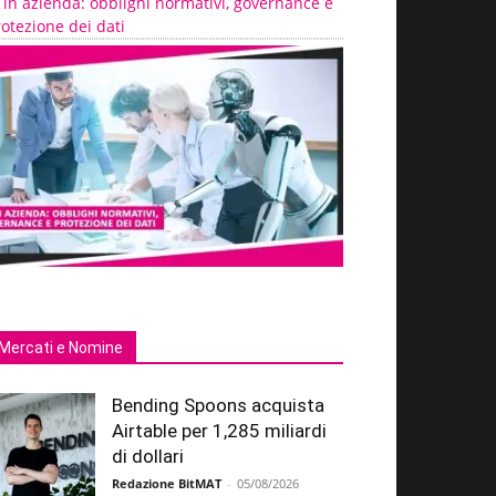
 in azienda: obblighi normativi, governance e
otezione dei dati
Mercati e Nomine
Bending Spoons acquista
Airtable per 1,285 miliardi
di dollari
Redazione BitMAT
-
05/08/2026