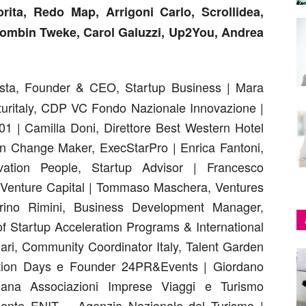
rita, Redo Map, Arrigoni Carlo, Scrollidea,
Trombin Tweke, Carol Galuzzi, Up2You, Andrea
lista, Founder & CEO, Startup Business | Mara
nturitaly, CDP VC Fondo Nazionale Innovazione |
01 | Camilla Doni, Direttore Best Western Hotel
ion Change Maker, ExecStarPro | Enrica Fantoni,
ation People, Startup Advisor | Francesco
enture Capital | Tommaso Maschera, Ventures
erino Rimini, Business Development Manager,
f Startup Acceleration Programs & International
inari, Community Coordinator Italy, Talent Garden
ovation Days e Founder 24PR&Events | Giordano
liana Associazioni Imprese Viaggi e Turismo
dente ENIT – Agenzia Nazionale del Turismo |