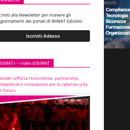
Newsletter
criviti alla Newsletter per ricevere gli
giornamenti dai portali di BitMAT Edizioni.
BitMATv – I video di BitMAT
endAI rafforza l’ecosistema: partnership,
ompetenze e innovazione per la cybersecurity
l futuro