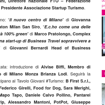
ani, Direttore nazionale FTO – Federazione
IA
pr
.
, Presidente Associazione Startup Turismo
no: “
” di
Il nuovo centro di Milano
Giovanna
, “
aton Milan San Siro
E.c.ho come una delle
” di
ità 100% green
Marco Pratolongo, Complex
na start-up di Business Travel sopravvivere a
” di
Giovanni Bernardi Head of Business
ata: introduzione di
Alvise Biffi, Membro di
. Seguirà la
o di Milano Monza Brianza Lodi
cipano al Tavolo Giovani #Turismo:
B First S.r.l.,
ederico Girelli, Food for Dog, Sara Merighi,
 Mapo Tapo, Daniele Calvo Pollino, Pantarei
Trip, Alessandro Mantoni, PotPot, Giuseppe