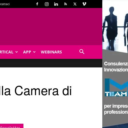
tattaci
RTICAL
APP
WEBINARS
lla Camera di