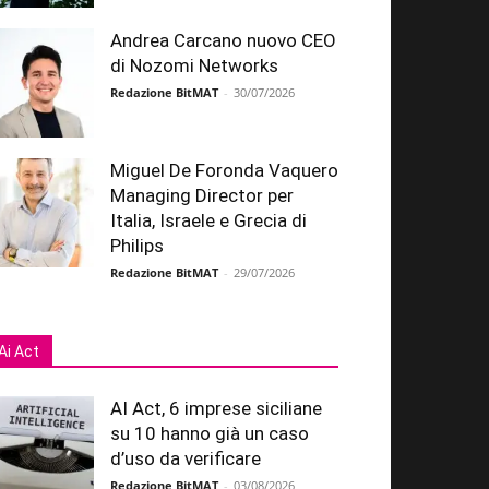
Andrea Carcano nuovo CEO
di Nozomi Networks
Redazione BitMAT
-
30/07/2026
Miguel De Foronda Vaquero
Managing Director per
Italia, Israele e Grecia di
Philips
Redazione BitMAT
-
29/07/2026
Ai Act
AI Act, 6 imprese siciliane
su 10 hanno già un caso
d’uso da verificare
Redazione BitMAT
-
03/08/2026