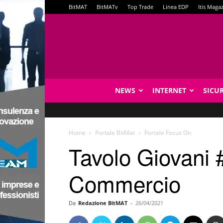
BitMAT
BitMATv
Top Trade
Linea EDP
Itis Maga
NEWS
INTERNET
SICU
Home
Portale BitMat
Portale Focus On
Tavolo Giovani 
Commercio
Da
Redazione BitMAT
-
26/04/2021