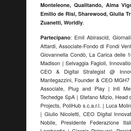
Monteleone, Qualitando, Alma Vigo
Emilio de Risi, Sharewood, Giulia 
.
Zuanetti, Worldly
: Emil Abirascid, Giorna
Partecipano
Attardi, Associate-Fondo di Fondi Ve
Giovannella Condò, La Carica delle 1
Madison | Selvaggia Fagioli, Innovat
CEO & Digital Strategist @ Innov
Mantegazzini, Founder & CEO MGH7 V
Associate, Plug and Play | Inti M
Techedge SpA | Stefano Mizio, Head o
Projects, PoliHub s.c.a.r.l. | Luca Mol
| Giulio Nicoletti, CEO Digital Inn
Nobile, Presidente Federazione Ita
Lombardia | Giorgio Palmucci, Presi