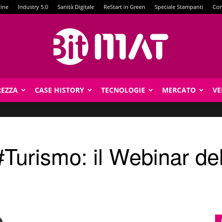
zine
Industry 5.0
Sanità Digitale
ReStart in Green
Speciale Stampanti
Con
REZZA
CASE HISTORY
TECNOLOGIE
MERCATO
VE
BitMat
#Turismo: il Webinar de