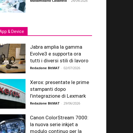
Massimiliano Cassinelli
-
24/04/2026
App & Device
Jabra amplia la gamma
Evolve3 e supporta ora
tutti i diversi stili di lavoro
Redazione BitMAT
-
02/07/2026
Xerox: presentate le prime
stampanti dopo
l’integrazione di Lexmark
Redazione BitMAT
-
29/06/2026
Canon ColorStream 7000:
la nuova serie inkjet a
modulo continuo per la