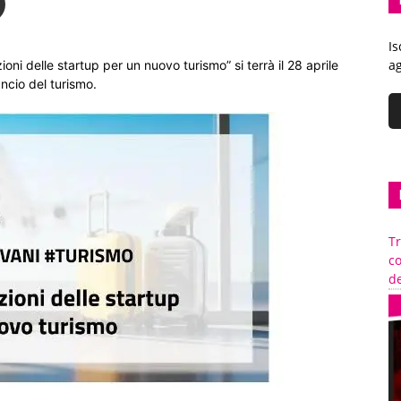
Is
ag
ni delle startup per un nuovo turismo” si terrà il 28 aprile
ancio del turismo.
Tr
c
de