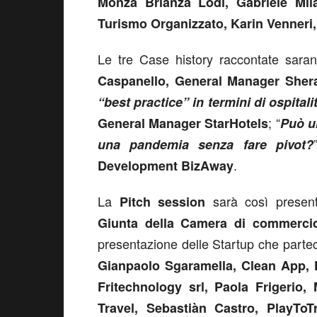
Monza Brianza Lodi, Gabriele Mil
Turismo Organizzato, Karin Venneri
Le tre Case history raccontate saran
Caspanello, General Manager Sher
“best practice” in termini di ospital
; “
General Manager StarHotels
Può u
una pandemia senza fare pivot?
.
Development BizAway
La
sarà così present
Pitch session
Giunta della Camera di commerci
presentazione delle Startup che parte
Gianpaolo Sgaramella, Clean App, F
Fritechnology srl, Paola Frigerio,
Travel, Sebastiàn Castro, PlayTo