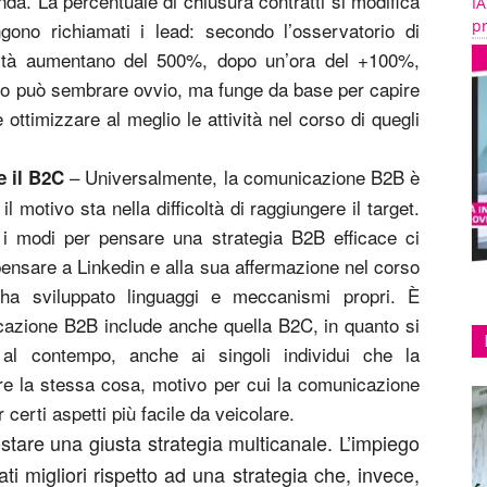
enda. La percentuale di chiusura contratti si modifica
IA
pr
ono richiamati i lead: secondo l’osservatorio di
ilità aumentano del 500%, dopo un’ora del +100%,
to può sembrare ovvio, ma funge da base per capire
 ottimizzare al meglio le attività nel corso di quegli
– Universalmente, la comunicazione B2B è
e il B2C
l motivo sta nella difficoltà di raggiungere il target.
 modi per pensare una strategia B2B efficace ci
 pensare a Linkedin e alla sua affermazione nel corso
ha sviluppato linguaggi e meccanismi propri. È
cazione B2B include anche quella B2C, in quanto si
al contempo, anche ai singoli individui che la
e la stessa cosa, motivo per cui la comunicazione
certi aspetti più facile da veicolare.
stare una giusta strategia multicanale. L’impiego
tati migliori rispetto ad una strategia che, invece,