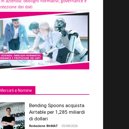
 in azienda: obblighi normativi, governance e
otezione dei dati
Mercati e Nomine
Bending Spoons acquista
Airtable per 1,285 miliardi
di dollari
Redazione BitMAT
-
05/08/2026