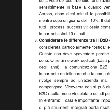
sulla voce dei costi-benefici di un’azi
sensibilmente in base a quando veng
Across, dopo dieci minuti le possib
mentre dopo un giorno del +10%. Il da
tutti i processi successivi: ossia come
importantissimi 10 minuti.
Considerare le differenze tra il B2B 
considerata particolarmente “ostica” e i
Questo non deve spaventare perché i
sono. Oltre ai network dedicati (basti
degli anni), la comunicazione B2B 
importante sottolineare che la comuni
rivolge sempre ad un’azienda ma, 
compongono. Viceversa non si può dir
B2C risulta meno vincolata e quindi per 
In entrambi i casi è importante impo
di più strumenti integrati porta risul