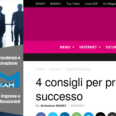
BitMAT
BitMATv
Top Trade
Linea EDP
Itis Maga
NEWS
INTERNET
SICU
Home
Internet
Digital Marketing
4 consigli per p
successo
Da
Redazione BitMAT
-
26/04/2021