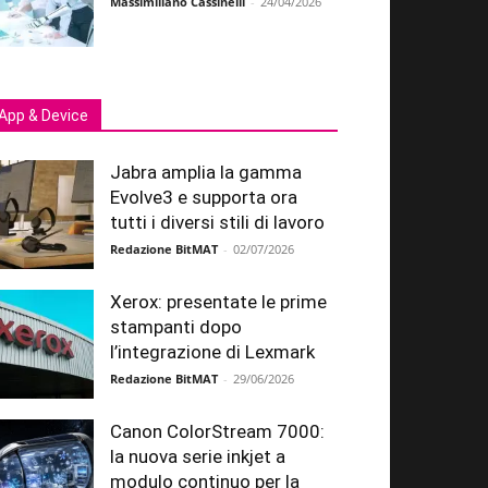
Massimiliano Cassinelli
-
24/04/2026
App & Device
Jabra amplia la gamma
Evolve3 e supporta ora
tutti i diversi stili di lavoro
Redazione BitMAT
-
02/07/2026
Xerox: presentate le prime
stampanti dopo
l’integrazione di Lexmark
Redazione BitMAT
-
29/06/2026
Canon ColorStream 7000:
la nuova serie inkjet a
modulo continuo per la