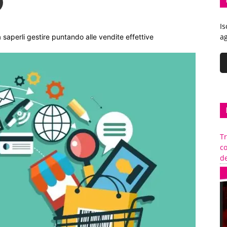
Is
ag
a saperli gestire puntando alle vendite effettive
Tr
c
de