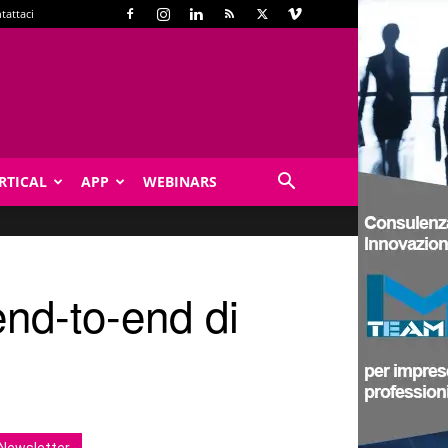
tattaci
RTICAL
APP
WEBINARS
end-to-end di