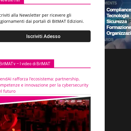
Newsletter
criviti alla Newsletter per ricevere gli
giornamenti dai portali di BitMAT Edizioni.
BitMATv – I video di BitMAT
endAI rafforza l’ecosistema: partnership,
ompetenze e innovazione per la cybersecurity
l futuro