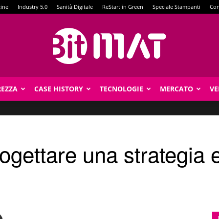
zine
Industry 5.0
Sanità Digitale
ReStart in Green
Speciale Stampanti
Con
REZZA
CASE HISTORY
TECNOLOGIE
MERCATO
VE
BitMat
rogettare una strategia 