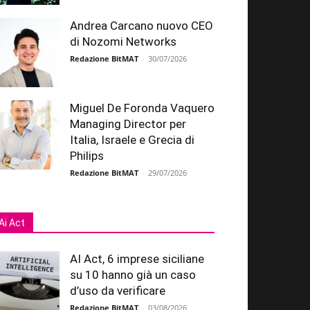
Andrea Carcano nuovo CEO
di Nozomi Networks
Redazione BitMAT
-
30/07/2026
Miguel De Foronda Vaquero
Managing Director per
Italia, Israele e Grecia di
Philips
Redazione BitMAT
-
29/07/2026
Ai Act
AI Act, 6 imprese siciliane
su 10 hanno già un caso
d’uso da verificare
Redazione BitMAT
-
03/08/2026