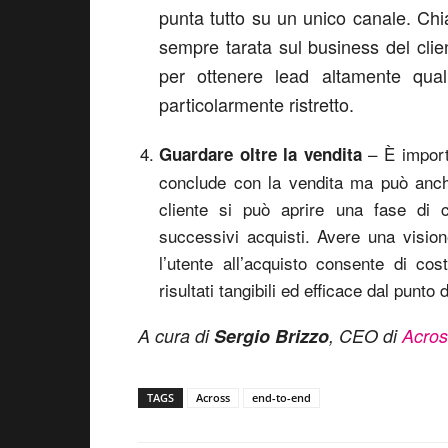
punta tutto su un unico canale. Ch
sempre tarata sul business del clie
per ottenere lead altamente qual
particolarmente ristretto.
– È import
Guardare oltre la vendita
conclude con la vendita ma può anche
cliente si può aprire una fase di c
successivi acquisti. Avere una vision
l’utente all’acquisto consente di cos
risultati tangibili ed efficace dal punto
A cura di
Sergio Brizzo
, CEO di
Acros
TAGS
Across
end-to-end