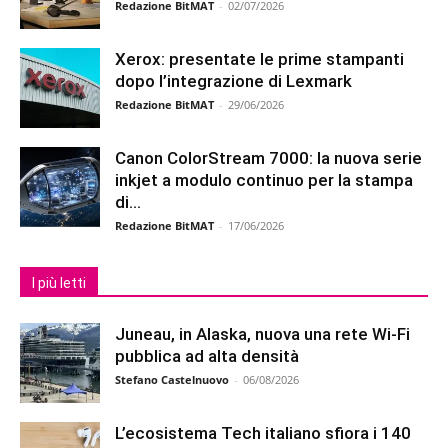
Redazione BitMAT
-
02/07/2026
Xerox: presentate le prime stampanti
dopo l’integrazione di Lexmark
Redazione BitMAT
-
29/06/2026
Canon ColorStream 7000: la nuova serie
inkjet a modulo continuo per la stampa
di...
Redazione BitMAT
-
17/06/2026
I più letti
Juneau, in Alaska, nuova una rete Wi-Fi
pubblica ad alta densità
Stefano Castelnuovo
-
06/08/2026
L’ecosistema Tech italiano sfiora i 140