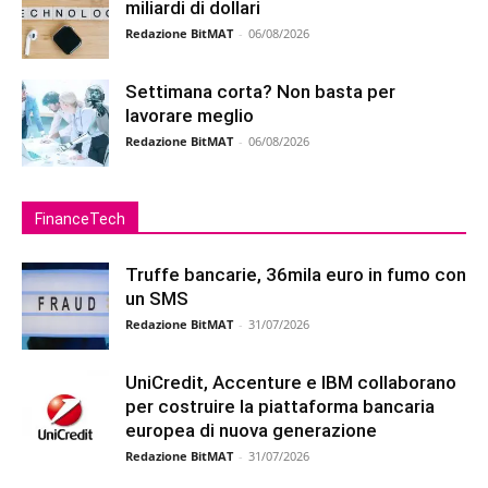
miliardi di dollari
Redazione BitMAT
-
06/08/2026
Settimana corta? Non basta per
lavorare meglio
Redazione BitMAT
-
06/08/2026
FinanceTech
Truffe bancarie, 36mila euro in fumo con
un SMS
Redazione BitMAT
-
31/07/2026
UniCredit, Accenture e IBM collaborano
per costruire la piattaforma bancaria
europea di nuova generazione
Redazione BitMAT
-
31/07/2026