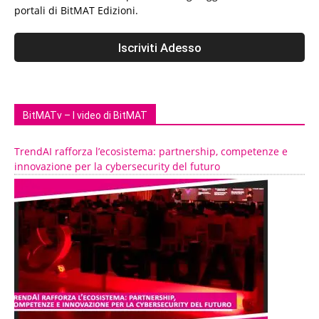
portali di BitMAT Edizioni.
BitMATv – I video di BitMAT
TrendAI rafforza l’ecosistema: partnership, competenze e
innovazione per la cybersecurity del futuro