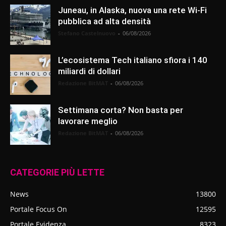
Juneau, in Alaska, nuova una rete Wi-Fi
pubblica ad alta densità
Stefano Castelnuovo
-
06/08/2026
L’ecosistema Tech italiano sfiora i 140
miliardi di dollari
Redazione BitMAT
-
06/08/2026
Settimana corta? Non basta per
lavorare meglio
Redazione BitMAT
-
06/08/2026
CATEGORIE PIÙ LETTE
News
13800
Portale Focus On
12595
Portale Evidenza
8323