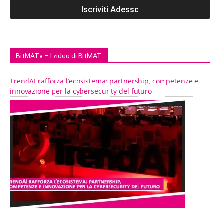
BitMATv – I video di BitMAT
TrendAI rafforza l’ecosistema: partnership, competenze e
innovazione per la cybersecurity del futuro