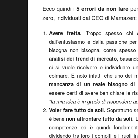
Ecco quindi i
per
5 errori da non fare
zero, individuati dal CEO di Mamazen:
Troppo spesso chi s
Avere fretta.
dall’entusiasmo e dalla passione per l
bisogna non bisogna, come spesso
, basando
analisi dei trend di mercato
ci si vuole risolvere e individuare 
colmare. È noto infatti che uno dei mo
mancanza di un reale bisogno di 
essere certi di avere ben chiare le 
“la mia idea è in grado di rispondere a
Soprattutto se
Voler fare tutto da soli.
è bene
. 
non affrontare tutto da soli
competenze ed è quindi fondamenta
dividendo tra loro i compiti e i ruoli 