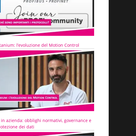
tanium: l’evoluzione del Motion Control
 in azienda: obblighi normativi, governance e
otezione dei dati