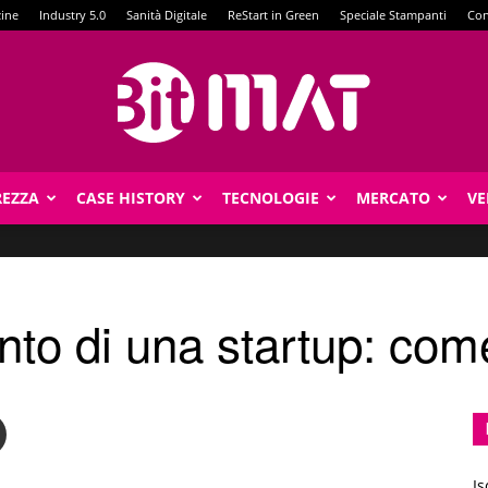
zine
Industry 5.0
Sanità Digitale
ReStart in Green
Speciale Stampanti
Con
REZZA
CASE HISTORY
TECNOLOGIE
MERCATO
VE
BitMat
mento di una startup: com
Is