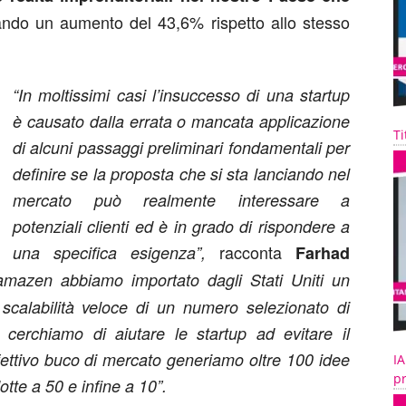
rando un aumento del 43,6% rispetto allo stesso
“In moltissimi casi l’insuccesso di una startup
è causato dalla errata o mancata applicazione
Ti
di alcuni passaggi preliminari fondamentali per
definire se la proposta che si sta lanciando nel
mercato può realmente interessare a
potenziali clienti ed è in grado di rispondere a
racconta
una specifica esigenza”,
Farhad
azen abbiamo importato dagli Stati Uniti un
 scalabilità veloce di un numero selezionato di
e cerchiamo di aiutare le startup ad evitare il
fettivo buco di mercato generiamo oltre 100 idee
IA
pr
tte a 50 e infine a 10”.