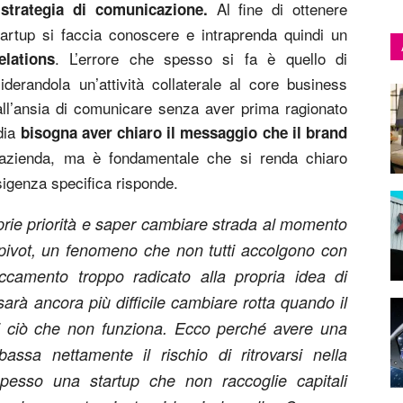
Al fine di ottenere
 strategia di comunicazione.
artup si faccia conoscere e intraprenda quindi un
. L’errore che spesso si fa è quello di
lations
derandola un’attività collaterale al core business
dall’ansia di comunicare senza aver prima ragionato
edia
bisogna aver chiaro il messaggio che il brand
’azienda, ma è fondamentale che si renda chiaro
sigenza specifica risponde.
prie priorità e saper cambiare strada al momento
l pivot, un fenomeno che non tutti accolgono con
camento troppo radicato alla propria idea di
arà ancora più difficile cambiare rotta quando il
i ciò che non funziona. Ecco perché avere una
bassa nettamente il rischio di ritrovarsi nella
pesso una startup che non raccoglie capitali