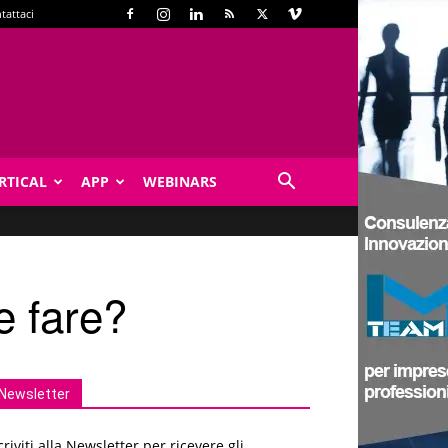
tattaci
RTICAL
APP
WEBINARS
e fare?
Newsletter
criviti alla Newsletter per ricevere gli