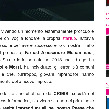
T
co
st
tia vivendo un momento estremamente proficuo e
er chi voglia fondare la propria
startup
. Tuttavia
sione per avere successo e lo dimostra il fatto
l proposito,
,
Farhad Alessandro Mohammadi
p Studio torinese nato nel 2018 che ad oggi ha
, ha individuato, gli errori più comuni
oi e Morsi
o e che, purtroppo, giovani imprenditori hanno
mento delle nuove imprese.
Pe
ende italiane effettuata da
, società del
CRIBIS
ess information, si evidenzia che nei primi nove
e realtà imprenditoriali nel nostro Paese che