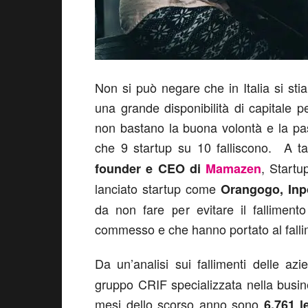
Non si può negare che in Italia si s
una grande disponibilità di capitale p
non bastano la buona volontà e la pas
che 9 startup su 10 falliscono. A ta
, Startu
founder e CEO di
Mamazen
lanciato startup come
Orangogo, Inp
da non fare per evitare il falliment
commesso e che hanno portato al falli
Da un’analisi sui fallimenti delle azi
gruppo CRIF specializzata nella busin
mesi dello scorso anno sono
6.761 l