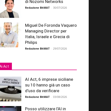
di Nozomi Networks
Redazione BitMAT
-
30/07/2026
Miguel De Foronda Vaquero
Managing Director per
Italia, Israele e Grecia di
Philips
Redazione BitMAT
-
29/07/2026
Ai Act
AI Act, 6 imprese siciliane
su 10 hanno già un caso
d’uso da verificare
Redazione BitMAT
-
03/08/2026
Posso utilizzare l’AI in