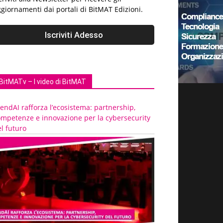
giornamenti dai portali di BitMAT Edizioni.
BitMATv – I video di BitMAT
endAI rafforza l’ecosistema: partnership,
ompetenze e innovazione per la cybersecurity
l futuro