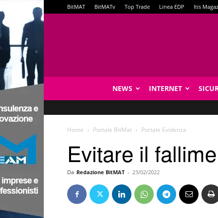
BitMAT
BitMATv
Top Trade
Linea EDP
Itis Maga
NEWS
INTERNET
SICU
Home
Portale BitMat
Portale Evidenza
Evitare il falli
Da
Redazione BitMAT
-
23/02/2022