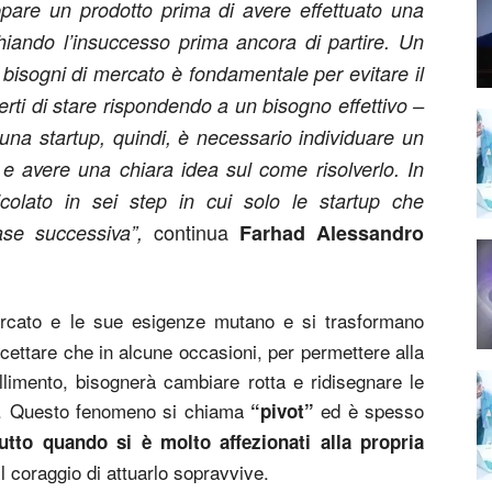
ppare un prodotto prima di avere effettuato una
chiando l’insuccesso prima ancora di partire. Un
 bisogni di mercato è fondamentale per evitare il
certi di stare rispondendo a un bisogno effettivo –
una startup, quindi, è necessario individuare un
 e avere una chiara idea sul come risolverlo. In
lato in sei step in cui solo le startup che
continua
fase successiva”,
Farhad Alessandro
rcato e le sue esigenze mutano e si trasformano
ettare che in alcune occasioni, per permettere alla
allimento, bisognerà cambiare rotta e ridisegnare le
no. Questo fenomeno si chiama
ed è spesso
“pivot”
ttutto quando si è molto affezionati alla propria
il coraggio di attuarlo sopravvive.