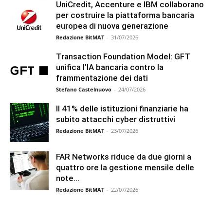
UniCredit, Accenture e IBM collaborano
per costruire la piattaforma bancaria
europea di nuova generazione
Redazione BitMAT
-
31/07/2026
Transaction Foundation Model: GFT
unifica l’IA bancaria contro la
frammentazione dei dati
Stefano Castelnuovo
-
24/07/2026
Il 41% delle istituzioni finanziarie ha
subito attacchi cyber distruttivi
Redazione BitMAT
-
23/07/2026
FAR Networks riduce da due giorni a
quattro ore la gestione mensile delle
note...
Redazione BitMAT
-
22/07/2026