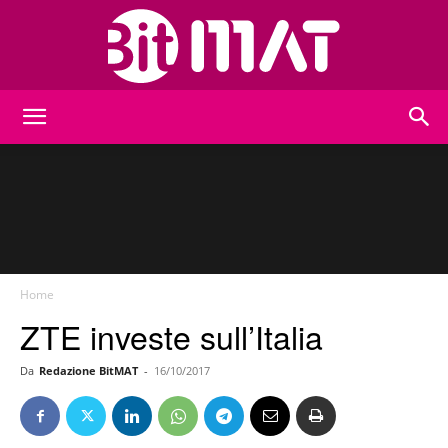
BitMat
Home
ZTE investe sull’Italia
Da
Redazione BitMAT
-
16/10/2017