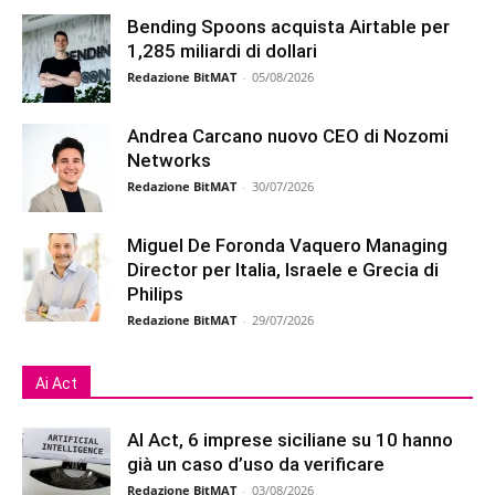
Bending Spoons acquista Airtable per
1,285 miliardi di dollari
Redazione BitMAT
-
05/08/2026
Andrea Carcano nuovo CEO di Nozomi
Networks
Redazione BitMAT
-
30/07/2026
Miguel De Foronda Vaquero Managing
Director per Italia, Israele e Grecia di
Philips
Redazione BitMAT
-
29/07/2026
Ai Act
AI Act, 6 imprese siciliane su 10 hanno
già un caso d’uso da verificare
Redazione BitMAT
-
03/08/2026