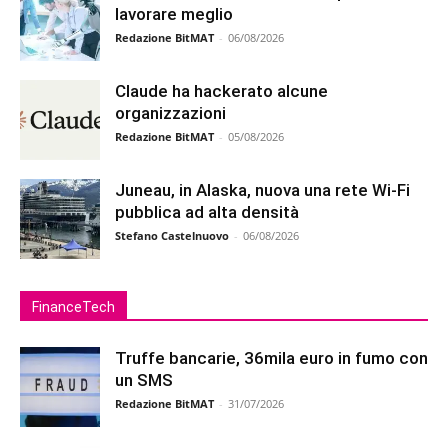
lavorare meglio
Redazione BitMAT
-
06/08/2026
Claude ha hackerato alcune
organizzazioni
Redazione BitMAT
-
05/08/2026
Juneau, in Alaska, nuova una rete Wi-Fi
pubblica ad alta densità
Stefano Castelnuovo
-
06/08/2026
FinanceTech
Truffe bancarie, 36mila euro in fumo con
un SMS
Redazione BitMAT
-
31/07/2026