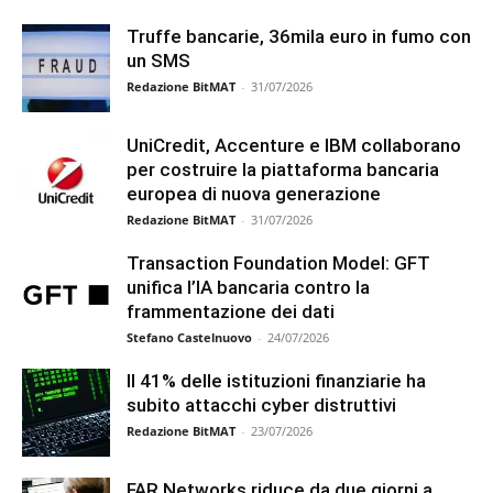
Truffe bancarie, 36mila euro in fumo con
un SMS
Redazione BitMAT
-
31/07/2026
UniCredit, Accenture e IBM collaborano
per costruire la piattaforma bancaria
europea di nuova generazione
Redazione BitMAT
-
31/07/2026
Transaction Foundation Model: GFT
unifica l’IA bancaria contro la
frammentazione dei dati
Stefano Castelnuovo
-
24/07/2026
Il 41% delle istituzioni finanziarie ha
subito attacchi cyber distruttivi
Redazione BitMAT
-
23/07/2026
FAR Networks riduce da due giorni a