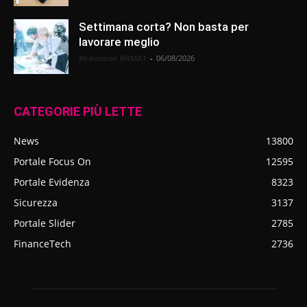
Settimana corta? Non basta per
lavorare meglio
Redazione BitMAT
-
06/08/2026
CATEGORIE PIÙ LETTE
News
13800
Portale Focus On
12595
Portale Evidenza
8323
Sicurezza
3137
Portale Slider
2785
FinanceTech
2736