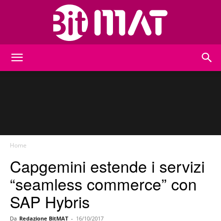
BitMat
Home
Capgemini estende i servizi
“seamless commerce” con
SAP Hybris
Da
Redazione BitMAT
-
16/10/2017