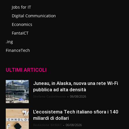
Jobs for IT
Digital Communication
Economics
FantaICT
.ing
FinanceTech
ULTIMI ARTICOLI
Juneau, in Alaska, nuova una rete Wi-Fi
pubblica ad alta densità
Stefano Castelnuovo
-
06/08/2026
L’ecosistema Tech italiano sfiora i 140
miliardi di dollari
Redazione BitMAT
-
06/08/2026