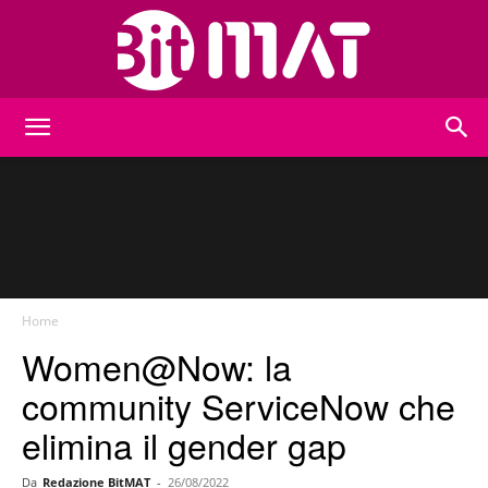
BitMat
Home
Women@Now: la
community ServiceNow che
elimina il gender gap
Da
Redazione BitMAT
-
26/08/2022