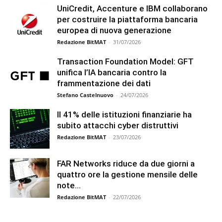
UniCredit, Accenture e IBM collaborano
per costruire la piattaforma bancaria
europea di nuova generazione
Redazione BitMAT
-
31/07/2026
Transaction Foundation Model: GFT
unifica l’IA bancaria contro la
frammentazione dei dati
Stefano Castelnuovo
-
24/07/2026
Il 41% delle istituzioni finanziarie ha
subito attacchi cyber distruttivi
Redazione BitMAT
-
23/07/2026
FAR Networks riduce da due giorni a
quattro ore la gestione mensile delle
note...
Redazione BitMAT
-
22/07/2026