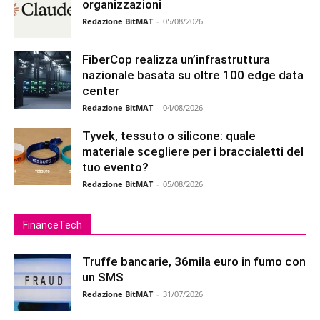
organizzazioni
Redazione BitMAT
-
05/08/2026
FiberCop realizza un’infrastruttura
nazionale basata su oltre 100 edge data
center
Redazione BitMAT
-
04/08/2026
Tyvek, tessuto o silicone: quale
materiale scegliere per i braccialetti del
tuo evento?
Redazione BitMAT
-
05/08/2026
FinanceTech
Truffe bancarie, 36mila euro in fumo con
un SMS
Redazione BitMAT
-
31/07/2026