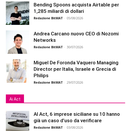
Bending Spoons acquista Airtable per
1,285 miliardi di dollari
Redazione BitMAT
-
05/08/2026
Andrea Carcano nuovo CEO di Nozomi
Networks
Redazione BitMAT
-
30/07/2026
Miguel De Foronda Vaquero Managing
Director per Italia, Israele e Grecia di
Philips
Redazione BitMAT
-
29/07/2026
Ai Act
AI Act, 6 imprese siciliane su 10 hanno
già un caso d’uso da verificare
Redazione BitMAT
-
03/08/2026