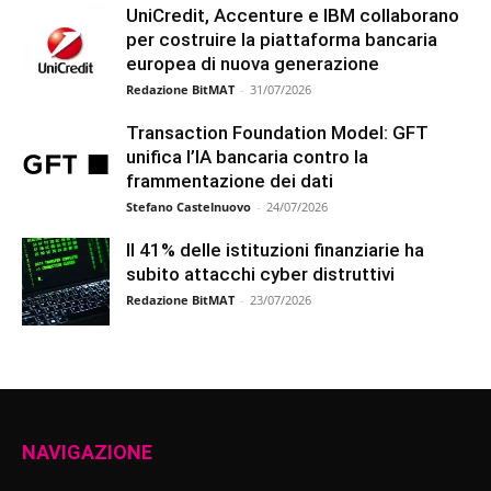
UniCredit, Accenture e IBM collaborano
per costruire la piattaforma bancaria
europea di nuova generazione
Redazione BitMAT
-
31/07/2026
Transaction Foundation Model: GFT
unifica l’IA bancaria contro la
frammentazione dei dati
Stefano Castelnuovo
-
24/07/2026
Il 41% delle istituzioni finanziarie ha
subito attacchi cyber distruttivi
Redazione BitMAT
-
23/07/2026
NAVIGAZIONE