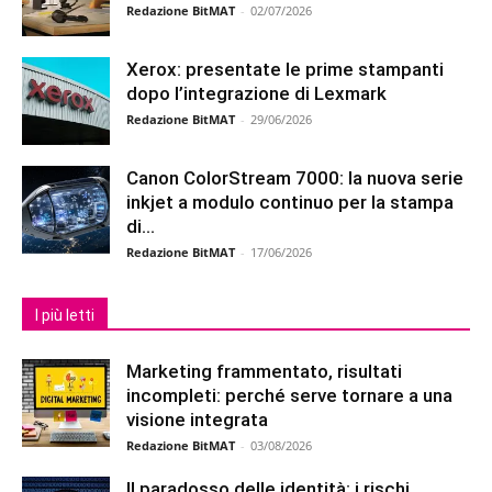
Redazione BitMAT
-
02/07/2026
Xerox: presentate le prime stampanti
dopo l’integrazione di Lexmark
Redazione BitMAT
-
29/06/2026
Canon ColorStream 7000: la nuova serie
inkjet a modulo continuo per la stampa
di...
Redazione BitMAT
-
17/06/2026
I più letti
Marketing frammentato, risultati
incompleti: perché serve tornare a una
visione integrata
Redazione BitMAT
-
03/08/2026
Il paradosso delle identità: i rischi