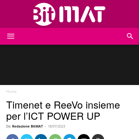
BitMat
Home
Timenet e ReeVo insieme
per l’ICT POWER UP
Da
Redazione BitMAT
-
18/07/2023