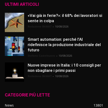
ULTIMI ARTICOLI
«Vai già in ferie?»: il 68% dei lavoratori si
sente in colpa
Redazione BitMAT
-
10/08/2026
Smart automation: perché l’AI
ridefinisce la produzione industriale del
futuro
Stefano Castelnuovo
-
10/08/2026
Nuove imprese in Italia: i 10 consigli per
non sbagliare i primi passi
Redazione BitMAT
-
10/08/2026
CATEGORIE PIÙ LETTE
News
13801