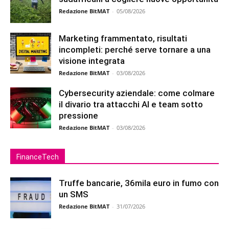
Redazione BitMAT
-
05/08/2026
Marketing frammentato, risultati
incompleti: perché serve tornare a una
visione integrata
Redazione BitMAT
-
03/08/2026
Cybersecurity aziendale: come colmare
il divario tra attacchi AI e team sotto
pressione
Redazione BitMAT
-
03/08/2026
FinanceTech
Truffe bancarie, 36mila euro in fumo con
un SMS
Redazione BitMAT
-
31/07/2026