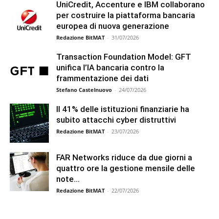
UniCredit, Accenture e IBM collaborano
per costruire la piattaforma bancaria
europea di nuova generazione
Redazione BitMAT
-
31/07/2026
Transaction Foundation Model: GFT
unifica l’IA bancaria contro la
frammentazione dei dati
Stefano Castelnuovo
-
24/07/2026
Il 41% delle istituzioni finanziarie ha
subito attacchi cyber distruttivi
Redazione BitMAT
-
23/07/2026
FAR Networks riduce da due giorni a
quattro ore la gestione mensile delle
note...
Redazione BitMAT
-
22/07/2026