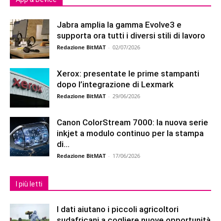
Jabra amplia la gamma Evolve3 e
supporta ora tutti i diversi stili di lavoro
Redazione BitMAT
-
02/07/2026
Xerox: presentate le prime stampanti
dopo l’integrazione di Lexmark
Redazione BitMAT
-
29/06/2026
Canon ColorStream 7000: la nuova serie
inkjet a modulo continuo per la stampa
di...
Redazione BitMAT
-
17/06/2026
I più letti
I dati aiutano i piccoli agricoltori
sudafricani a cogliere nuove opportunità