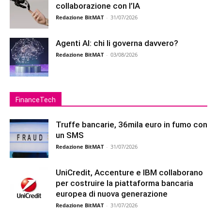
collaborazione con l’IA
Redazione BitMAT
-
31/07/2026
Agenti AI: chi li governa davvero?
Redazione BitMAT
-
03/08/2026
FinanceTech
Truffe bancarie, 36mila euro in fumo con
un SMS
Redazione BitMAT
-
31/07/2026
UniCredit, Accenture e IBM collaborano
per costruire la piattaforma bancaria
europea di nuova generazione
Redazione BitMAT
-
31/07/2026