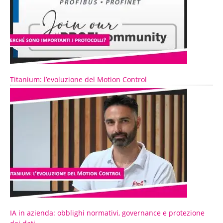
Titanium: l’evoluzione del Motion Control
IA in azienda: obblighi normativi, governance e protezione