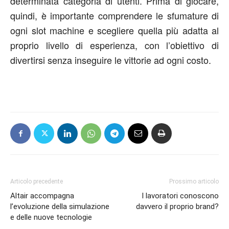
determinata categoria di utenti. Prima di giocare,
quindi, è importante comprendere le sfumature di
ogni slot machine e scegliere quella più adatta al
proprio livello di esperienza, con l’obiettivo di
divertirsi senza inseguire le vittorie ad ogni costo.
Articolo precedente
Prossimo articolo
Altair accompagna
I lavoratori conoscono
l’evoluzione della simulazione
davvero il proprio brand?
e delle nuove tecnologie