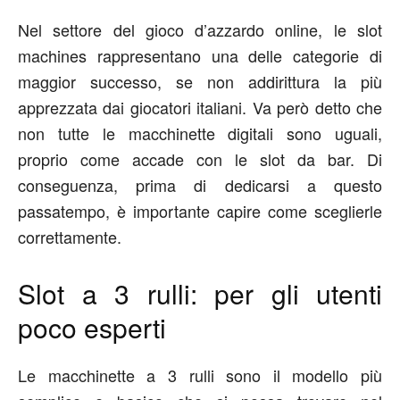
Nel settore del gioco d’azzardo online, le slot
machines rappresentano una delle categorie di
maggior successo, se non addirittura la più
apprezzata dai giocatori italiani. Va però detto che
non tutte le macchinette digitali sono uguali,
proprio come accade con le slot da bar. Di
conseguenza, prima di dedicarsi a questo
passatempo, è importante capire come sceglierle
correttamente.
Slot a 3 rulli: per gli utenti
poco esperti
Le macchinette a 3 rulli sono il modello più