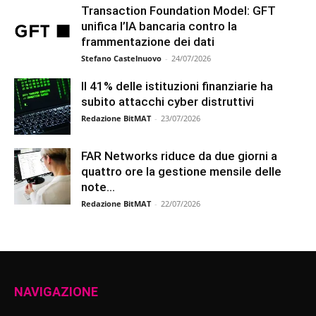
Transaction Foundation Model: GFT
unifica l’IA bancaria contro la
frammentazione dei dati
Stefano Castelnuovo
-
24/07/2026
Il 41% delle istituzioni finanziarie ha
subito attacchi cyber distruttivi
Redazione BitMAT
-
23/07/2026
FAR Networks riduce da due giorni a
quattro ore la gestione mensile delle
note...
Redazione BitMAT
-
22/07/2026
NAVIGAZIONE