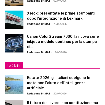
Redazione BitMAT
-
02/07/2026
Xerox: presentate le prime stampanti
dopo l’integrazione di Lexmark
Redazione BitMAT
-
29/06/2026
Canon ColorStream 7000: la nuova serie
inkjet a modulo continuo per la stampa
di...
Redazione BitMAT
-
17/06/2026
I più letti
Estate 2026: gli italiani scelgono le
mete con l’aiuto dell’intelligenza
artificiale
Redazione BitMAT
-
30/07/2026
Il futuro del lavoro: non sostituzione ma