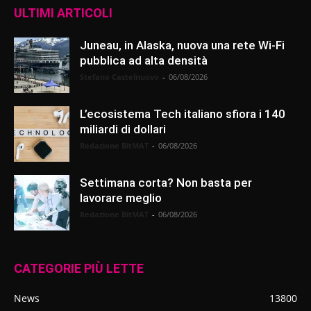
ULTIMI ARTICOLI
Juneau, in Alaska, nuova una rete Wi-Fi
pubblica ad alta densità
Stefano Castelnuovo
-
06/08/2026
L’ecosistema Tech italiano sfiora i 140
miliardi di dollari
Redazione BitMAT
-
06/08/2026
Settimana corta? Non basta per
lavorare meglio
Redazione BitMAT
-
06/08/2026
CATEGORIE PIÙ LETTE
News
13800