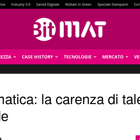
zine
Industry 5.0
Sanità Digitale
ReStart in Green
Speciale Stampanti
Con
REZZA
CASE HISTORY
TECNOLOGIE
MERCATO
VE
BitMat
atica: la carenza di tal
de