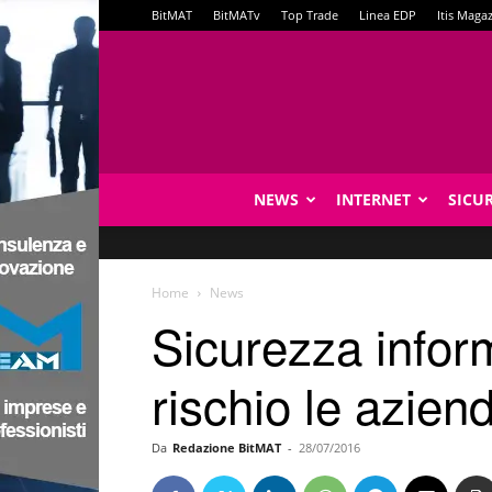
BitMAT
BitMATv
Top Trade
Linea EDP
Itis Maga
NEWS
INTERNET
SICU
Home
News
Sicurezza inform
rischio le azien
Da
Redazione BitMAT
-
28/07/2016