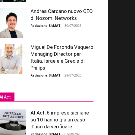
Andrea Carcano nuovo CEO
di Nozomi Networks
Redazione BitMAT
-
30/07/2026
Miguel De Foronda Vaquero
Managing Director per
Italia, Israele e Grecia di
Philips
Redazione BitMAT
-
29/07/2026
Ai Act
AI Act, 6 imprese siciliane
su 10 hanno già un caso
d’uso da verificare
Redazione BitMAT
-
03/08/2026