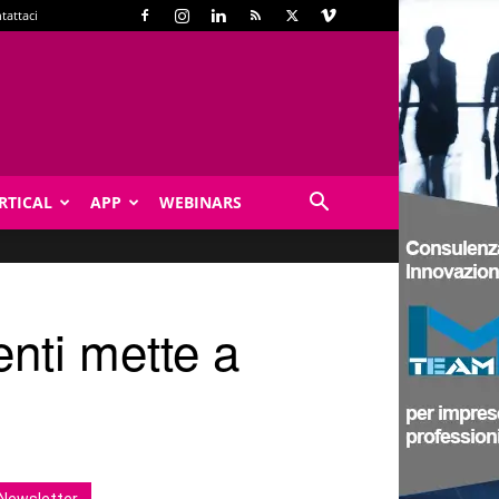
tattaci
RTICAL
APP
WEBINARS
enti mette a