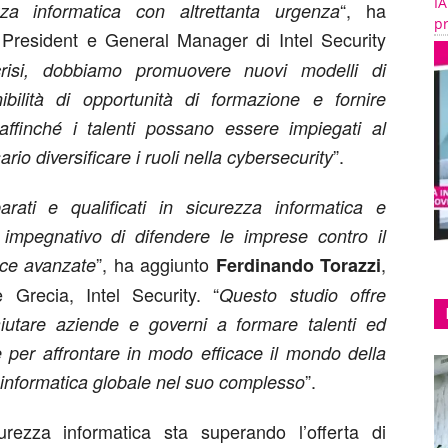
IA
“, ha
zza informatica con altrettanta urgenza
pr
 President e General Manager di Intel Security
risi, dobbiamo promuovere nuovi modelli di
bilità di opportunità di formazione e fornire
ffinché i talenti possano essere impiegati al
”.
io diversificare i ruoli nella cybersecurity
rati e qualificati in sicurezza informatica e
 impegnativo di difendere le imprese contro il
”, ha aggiunto
,
cce avanzate
Ferdinando Torazzi
e Grecia, Intel Security. “
Questo studio offre
iutare aziende e governi a formare talenti ed
 per affrontare in modo efficace il mondo della
”.
a informatica globale nel suo complesso
curezza informatica sta superando l’offerta di