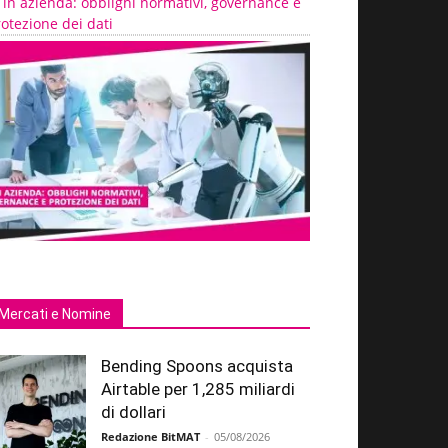
 in azienda: obblighi normativi, governance e
otezione dei dati
Mercati e Nomine
Bending Spoons acquista
Airtable per 1,285 miliardi
di dollari
Redazione BitMAT
-
05/08/2026