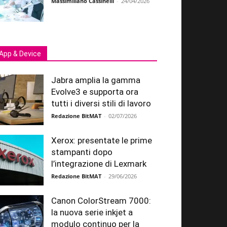
Massimiliano Cassinelli
-
24/04/2026
App & Device
Jabra amplia la gamma
Evolve3 e supporta ora
tutti i diversi stili di lavoro
Redazione BitMAT
-
02/07/2026
Xerox: presentate le prime
stampanti dopo
l’integrazione di Lexmark
Redazione BitMAT
-
29/06/2026
Canon ColorStream 7000:
la nuova serie inkjet a
modulo continuo per la