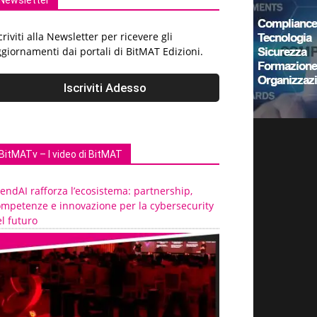
Newsletter
criviti alla Newsletter per ricevere gli
giornamenti dai portali di BitMAT Edizioni.
BitMATv – I video di BitMAT
endAI rafforza l’ecosistema: partnership,
ompetenze e innovazione per la cybersecurity
l futuro