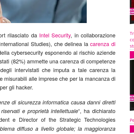
T
rt rilasciato da
Intel Security
, in collaborazione
co
International Studies), che delinea la
carenza di
st
della cybersecurity esponendo al rischio aziende
vistati (82%) ammette una carenza di competenze
degli intervistati che imputa a tale carenza la
i e misurabili alle imprese che per la mancanza di
 per gli hacker.
ze di sicurezza informatica causa danni diretti
“, ha dichiarato
riservati e proprietà intellettuale
dent e Director of the Strategic Technologies
Pe
oblema diffuso a livello globale; la maggioranza