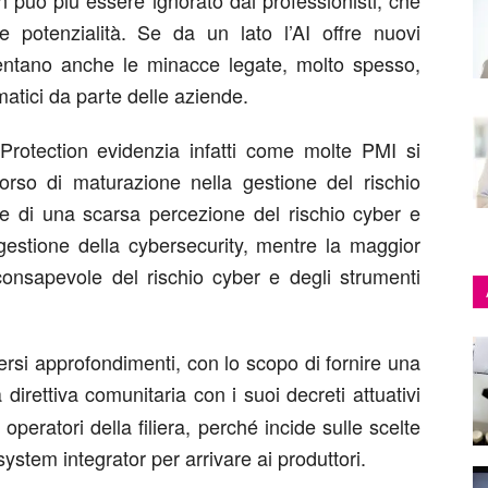
on può più essere ignorato dai professionisti, che
 potenzialità. Se da un lato l’AI offre nuovi
umentano anche le minacce legate, molto spesso,
matici da parte delle aziende.
Protection evidenzia infatti come molte PMI si
rcorso di maturazione nella gestione del rischio
e di una scarsa percezione del rischio cyber e
gestione della cybersecurity, mentre la maggior
onsapevole del rischio cyber e degli strumenti
ersi approfondimenti, con lo scopo di fornire una
a direttiva comunitaria con i suoi decreti attuativi
 operatori della filiera, perché incide sulle scelte
system integrator per arrivare ai produttori.