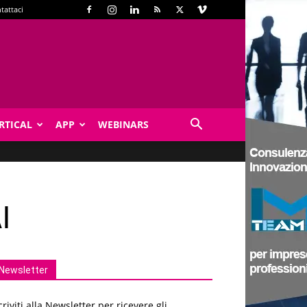
tattaci
RTICAL
APP
WEBINARS
I
Newsletter
criviti alla Newsletter per ricevere gli