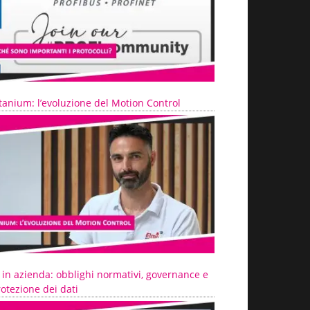
tanium: l’evoluzione del Motion Control
 in azienda: obblighi normativi, governance e
otezione dei dati