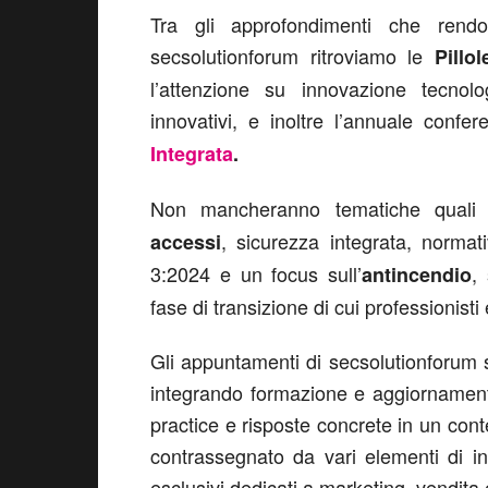
Tra gli approfondimenti che rend
secsolutionforum ritroviamo le
Pillo
l’attenzione su innovazione tecnol
innovativi, e inoltre l’annuale confe
Integrata
.
Non mancheranno tematiche qual
, sicurezza integrata, norma
accessi
3:2024 e un focus sull’
,
antincendio
fase di transizione di cui professioni
Gli appuntamenti di secsolutionforum s
integrando formazione e aggiornamento 
practice e risposte concrete in un co
contrassegnato da vari elementi di in
esclusivi dedicati a marketing, vendita