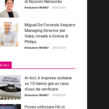
di Nozomi Networks
Redazione BitMAT
-
30/07/2026
Miguel De Foronda Vaquero
Managing Director per
Italia, Israele e Grecia di
Philips
Redazione BitMAT
-
29/07/2026
Ai Act
AI Act, 6 imprese siciliane
su 10 hanno già un caso
d’uso da verificare
Redazione BitMAT
-
03/08/2026
Posso utilizzare l’AI in