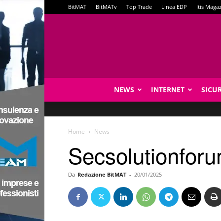
BitMAT
BitMATv
Top Trade
Linea EDP
Itis Maga
NEWS
INTERNET
SICU
Home
News
Secsolutionforu
Da
Redazione BitMAT
-
20/01/2025