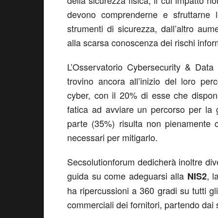
della sicurezza fisica, il cui impatto n
devono comprenderne e sfruttarne le
strumenti di sicurezza, dall’altro a
alla scarsa conoscenza dei rischi infor
L’Osservatorio Cybersecurity & Data 
trovino ancora all’inizio del loro pe
cyber, con il 20% di esse che dispon
fatica ad avviare un percorso per la 
parte (35%) risulta non pienamente c
necessari per mitigarlo.
Secsolutionforum dedicherà inoltre div
guida su come adeguarsi alla
, l
NIS2
ha ripercussioni a 360 gradi su tutti gli
commerciali dei fornitori, partendo dai 