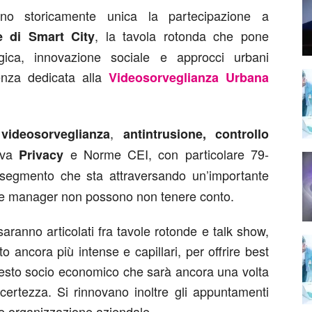
ono storicamente unica la partecipazione a
, la tavola rotonda che pone
le di Smart City
ogica, innovazione sociale e approcci urbani
renza dedicata alla
Videosorveglianza Urbana
i
,
videosorveglianza
antintrusione, controllo
tiva
e Norme CEI, con particolare 79-
Privacy
 segmento che sta attraversando un’importante
sti e manager non possono non tenere conto.
aranno articolati fra tavole rotonde e talk show,
ancora più intense e capillari, per offrire best
ntesto socio economico che sarà ancora una volta
certezza. Si rinnovano inoltre gli appuntamenti
 e organizzazione aziendale.