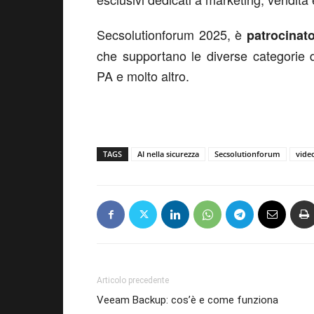
Secsolutionforum 2025, è
patrocinat
che supportano le diverse categorie de
PA e molto altro.
TAGS
AI nella sicurezza
Secsolutionforum
vide
Articolo precedente
Veeam Backup: cos’è e come funziona