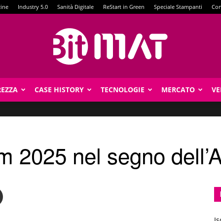
zine
Industry 5.0
Sanità Digitale
ReStart in Green
Speciale Stampanti
Con
REZZA
CASE HISTORY
TECNOLOGIE
MERCATO
VE
BitMat
m 2025 nel segno dell’A
Is