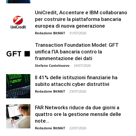
UniCredit, Accenture e IBM collaborano
per costruire la piattaforma bancaria
europea di nuova generazione
Redazione BitMAT
-
31/07/2026
Transaction Foundation Model: GFT
unifica l’IA bancaria contro la
frammentazione dei dati
Stefano Castelnuovo
-
24/07/2026
Il 41% delle istituzioni finanziarie ha
subito attacchi cyber distruttivi
Redazione BitMAT
-
23/07/2026
FAR Networks riduce da due giorni a
quattro ore la gestione mensile delle
note...
Redazione BitMAT
-
22/07/2026