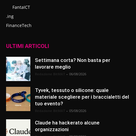
FantaICT
.ing
FinanceTech
ULTIMI ARTICOLI
Settimana corta? Non basta per
lavorare meglio
Redazione BitMAT
-
06/08/2026
Tyvek, tessuto o silicone: quale
materiale scegliere per i braccialetti del
tuo evento?
Redazione BitMAT
-
05/08/2026
Claude ha hackerato alcune
organizzazioni