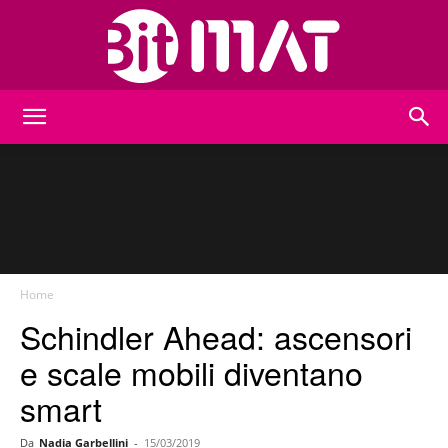
BitMat
Home
Schindler Ahead: ascensori
e scale mobili diventano
smart
Da
Nadia Garbellini
-
15/03/2019