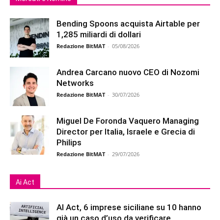
Bending Spoons acquista Airtable per
1,285 miliardi di dollari
Redazione BitMAT
-
05/08/2026
Andrea Carcano nuovo CEO di Nozomi
Networks
Redazione BitMAT
-
30/07/2026
Miguel De Foronda Vaquero Managing
Director per Italia, Israele e Grecia di
Philips
Redazione BitMAT
-
29/07/2026
Ai Act
AI Act, 6 imprese siciliane su 10 hanno
già un caso d’uso da verificare