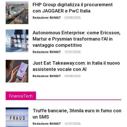
FHP Group digitalizza il procurement
con JAGGAER e PwC Italia
Redazione BitMAT
-
03/08/2026
Autonomous Enterprise: come Ericsson,
Martur e Prysmian trasformano l’AI in
vantaggio competitivo
Redazione BitMAT
-
31/07/2026
Just Eat Takeaway.com: in Italia il nuovo
assistente vocale con AI
Redazione BitMAT
-
03/08/2026
FinanceTech
Truffe bancarie, 36mila euro in fumo con
un SMS
Redazione BitMAT
-
31/07/2026