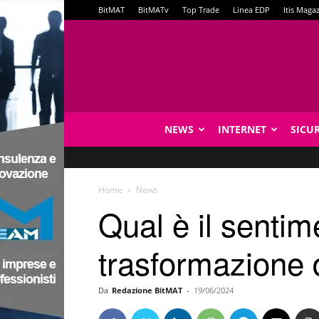
BitMAT
BitMATv
Top Trade
Linea EDP
Itis Maga
NEWS
INTERNET
SICU
Home
News
Qual è il sentim
trasformazione d
Da
Redazione BitMAT
-
19/06/2024