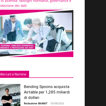
 in azienda: obblighi normativi, governance e
otezione dei dati
Mercati e Nomine
Bending Spoons acquista
Airtable per 1,285 miliardi
di dollari
Redazione BitMAT
-
05/08/2026