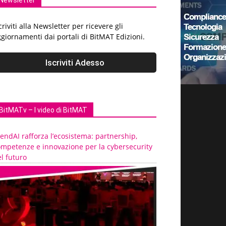
Newsletter
criviti alla Newsletter per ricevere gli
giornamenti dai portali di BitMAT Edizioni.
BitMATv – I video di BitMAT
endAI rafforza l’ecosistema: partnership,
ompetenze e innovazione per la cybersecurity
l futuro