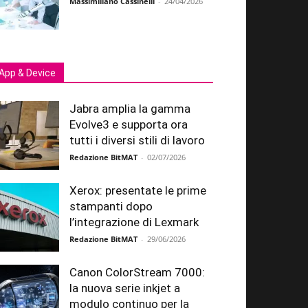
Massimiliano Cassinelli
-
24/04/2026
App & Device
Jabra amplia la gamma
Evolve3 e supporta ora
tutti i diversi stili di lavoro
Redazione BitMAT
-
02/07/2026
Xerox: presentate le prime
stampanti dopo
l’integrazione di Lexmark
Redazione BitMAT
-
29/06/2026
Canon ColorStream 7000:
la nuova serie inkjet a
modulo continuo per la