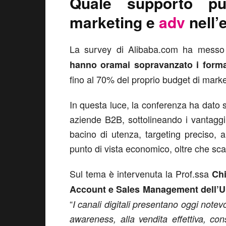
Quale supporto pu
marketing e
adv
nell’
La survey di Alibaba.com ha messo
hanno oramai sopravanzato i format
fino al 70% del proprio budget di market
In questa luce, la conferenza ha dato sp
aziende B2B, sottolineando i vantaggi c
bacino di utenza, targeting preciso, a
punto di vista economico, oltre che scalab
Sul tema è intervenuta la Prof.ssa
Ch
Account e Sales Management dell’Un
“
I canali digitali presentano oggi notevo
awareness, alla vendita effettiva, con