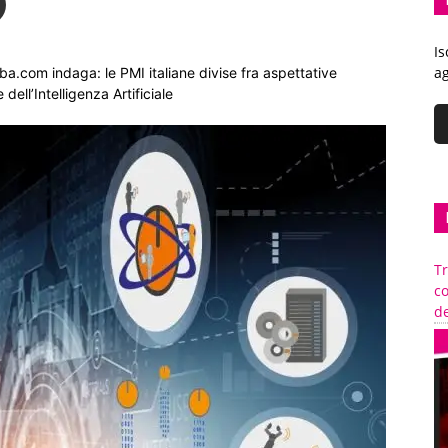
Is
ag
ba.com indaga: le PMI italiane divise fra aspettative
 dell’Intelligenza Artificiale
Tr
c
de