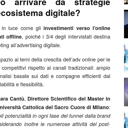
ò arrivare da strategie
ecosistema digitale?
 in luce come gli
investimenti verso l’online
, poiché i 3/4 degli intervistati destina
i offline
ing all’advertising digitale.
azio ai temi della crescita dell’adv online per le
ompetitivi rispetto ai canali tradizionali: ampio
nalisi basate sui dati e compagne efficienti dal
ilità e flessibilità.
,
iara Cantù
Direttore Scientifico del Master in
:
iversità Cattolica del Sacro Cuore di Milano
li potenzialità in ogni fase del funnel dalla brand
siderando inoltre le numerose attività del post-