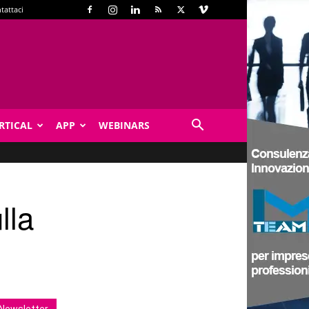
tattaci
RTICAL
APP
WEBINARS
lla