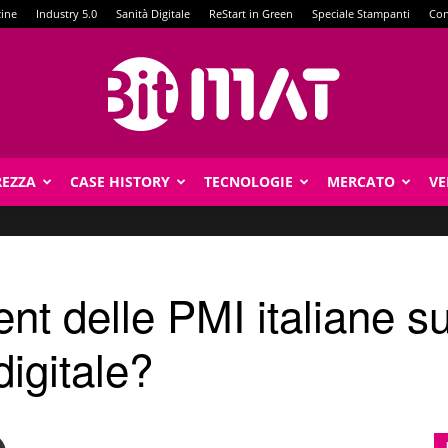
zine
Industry 5.0
Sanità Digitale
ReStart in Green
Speciale Stampanti
Con
REZZA
CASE HISTORY
TECNOLOGIE
MERCATO
VE
BitMat
ent delle PMI italiane su
igitale?