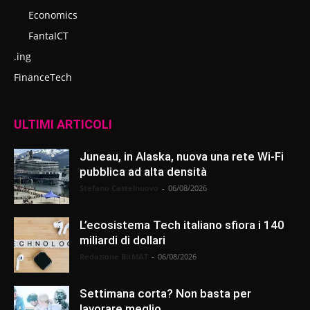
Economics
FantaICT
.ing
FinanceTech
ULTIMI ARTICOLI
Juneau, in Alaska, nuova una rete Wi-Fi
pubblica ad alta densità
Stefano Castelnuovo
-
06/08/2026
L’ecosistema Tech italiano sfiora i 140
miliardi di dollari
Redazione BitMAT
-
06/08/2026
Settimana corta? Non basta per
lavorare meglio