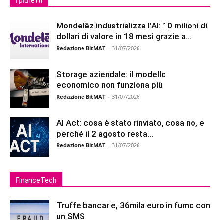
I più letti
Mondelēz industrializza l’AI: 10 milioni di
dollari di valore in 18 mesi grazie a...
Redazione BitMAT
-
31/07/2026
Storage aziendale: il modello
economico non funziona più
Redazione BitMAT
-
31/07/2026
AI Act: cosa è stato rinviato, cosa no, e
perché il 2 agosto resta...
Redazione BitMAT
-
31/07/2026
FinanceTech
Truffe bancarie, 36mila euro in fumo con
un SMS