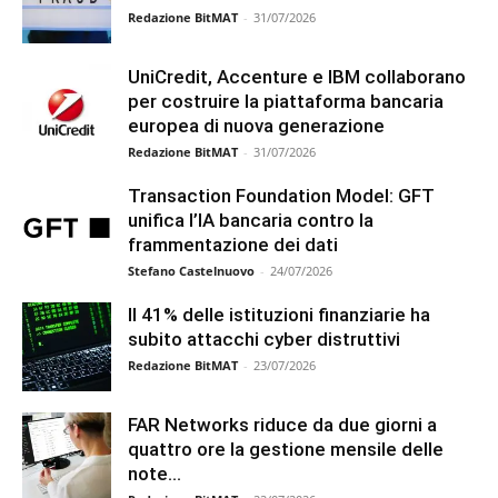
Redazione BitMAT
-
31/07/2026
UniCredit, Accenture e IBM collaborano
per costruire la piattaforma bancaria
europea di nuova generazione
Redazione BitMAT
-
31/07/2026
Transaction Foundation Model: GFT
unifica l’IA bancaria contro la
frammentazione dei dati
Stefano Castelnuovo
-
24/07/2026
Il 41% delle istituzioni finanziarie ha
subito attacchi cyber distruttivi
Redazione BitMAT
-
23/07/2026
FAR Networks riduce da due giorni a
quattro ore la gestione mensile delle
note...