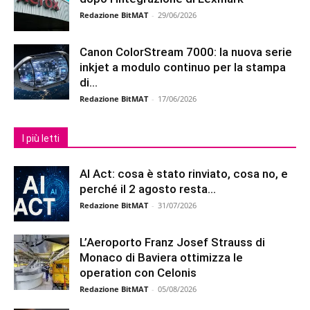
Redazione BitMAT
-
29/06/2026
Canon ColorStream 7000: la nuova serie
inkjet a modulo continuo per la stampa
di...
Redazione BitMAT
-
17/06/2026
I più letti
AI Act: cosa è stato rinviato, cosa no, e
perché il 2 agosto resta...
Redazione BitMAT
-
31/07/2026
L’Aeroporto Franz Josef Strauss di
Monaco di Baviera ottimizza le
operation con Celonis
Redazione BitMAT
-
05/08/2026