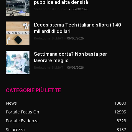
pubblica ad alta densità
Stefano Castelnuovo
-
06/08/2026
L’ecosistema Tech italiano sfiora i 140
miliardi di dollari
Redazione BitMAT
-
06/08/2026
Settimana corta? Non basta per
lavorare meglio
Redazione BitMAT
-
06/08/2026
CATEGORIE PIÙ LETTE
News
13800
Portale Focus On
12595
Portale Evidenza
8323
Sicurezza
3137