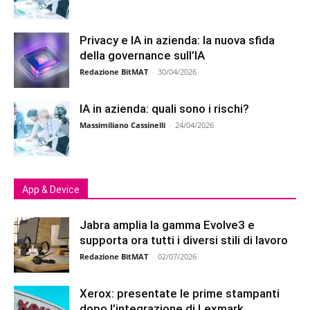
Privacy e IA in azienda: la nuova sfida
della governance sull’IA
Redazione BitMAT
-
30/04/2026
IA in azienda: quali sono i rischi?
Massimiliano Cassinelli
-
24/04/2026
App & Device
Jabra amplia la gamma Evolve3 e
supporta ora tutti i diversi stili di lavoro
Redazione BitMAT
-
02/07/2026
Xerox: presentate le prime stampanti
dopo l’integrazione di Lexmark