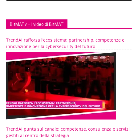
BitMATv – I video di BitMAT
TrendAI rafforza l’ecosistema: partnership, competenze e
innovazione per la cybersecurity del futuro
TrendAI punta sul canale: competenze, consulenza e servizi
gestiti al centro della strategia