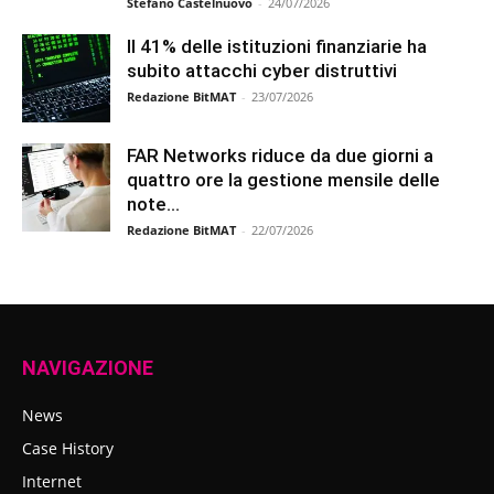
Stefano Castelnuovo
-
24/07/2026
Il 41% delle istituzioni finanziarie ha
subito attacchi cyber distruttivi
Redazione BitMAT
-
23/07/2026
FAR Networks riduce da due giorni a
quattro ore la gestione mensile delle
note...
Redazione BitMAT
-
22/07/2026
NAVIGAZIONE
News
Case History
Internet