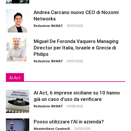
Andrea Carcano nuovo CEO di Nozomi
Networks
Redazione BitMAT
-
30/07/2026
Miguel De Foronda Vaquero Managing
Director per Italia, Israele e Grecia di
Philips
Redazione BitMAT
-
29/07/2026
Ai Act
AI Act, 6 imprese siciliane su 10 hanno
già un caso d’uso da verificare
Redazione BitMAT
-
03/08/2026
Posso utilizzare l’AI in azienda?
Massimiliano Cassinelli
-
23/05/2026