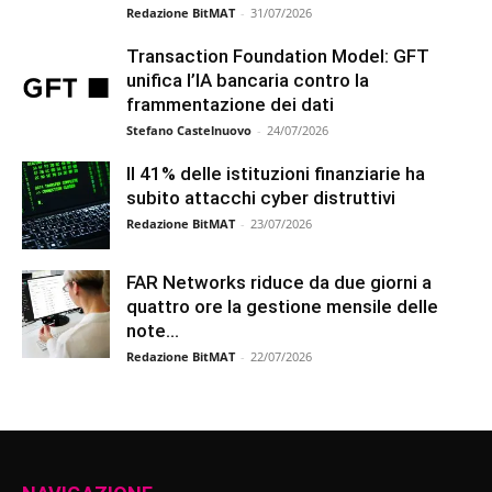
Redazione BitMAT
-
31/07/2026
Transaction Foundation Model: GFT
unifica l’IA bancaria contro la
frammentazione dei dati
Stefano Castelnuovo
-
24/07/2026
Il 41% delle istituzioni finanziarie ha
subito attacchi cyber distruttivi
Redazione BitMAT
-
23/07/2026
FAR Networks riduce da due giorni a
quattro ore la gestione mensile delle
note...
Redazione BitMAT
-
22/07/2026