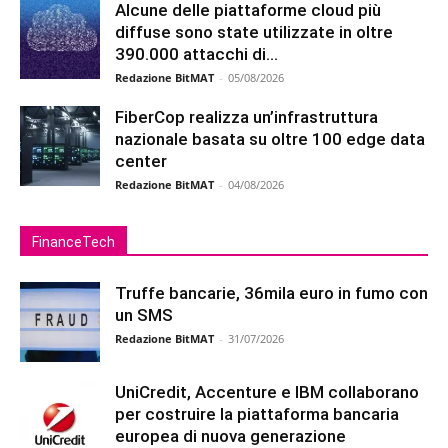
Alcune delle piattaforme cloud più
diffuse sono state utilizzate in oltre
390.000 attacchi di...
Redazione BitMAT
-
05/08/2026
FiberCop realizza un’infrastruttura
nazionale basata su oltre 100 edge data
center
Redazione BitMAT
-
04/08/2026
FinanceTech
Truffe bancarie, 36mila euro in fumo con
un SMS
Redazione BitMAT
-
31/07/2026
UniCredit, Accenture e IBM collaborano
per costruire la piattaforma bancaria
europea di nuova generazione